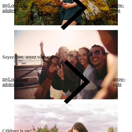
myLoop pour
arrow-
adultes
right
Soyez libre, soyez vous-même!
myLoop pour
arrow-
adolescents
right
Célébrez la vie!