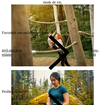
mode de vie.
Favorisez une enfance heureuse
myLoop pour
arrow-
enfants
right
Profitez de la vie!