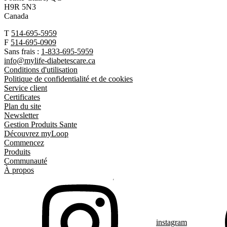
H9R 5N3
Canada
T
514-695-5959
F
514-695-0909
Sans frais :
1-833-695-5959
info@mylife-diabetescare.ca
Conditions d'utilisation
Politique de confidentialité et de cookies
Service client
Certificates
Plan du site
Newsletter
Gestion Produits Sante
Découvrez myLoop
Commencez
Produits
Communauté
À propos
instagram