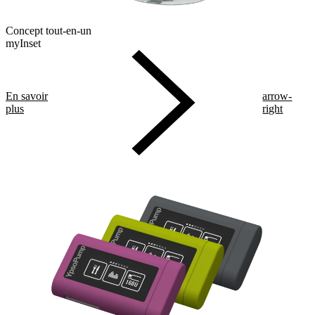
Concept tout-en-un
myInset
En savoir
arrow-
plus
right