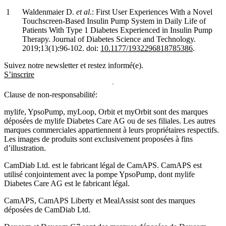
Waldenmaier D.
et al
.: First User Experiences With a Novel
Touchscreen-Based Insulin Pump System in Daily Life of
Patients With Type 1 Diabetes Experienced in Insulin Pump
Therapy. Journal of Diabetes Science and Technology.
2019;13(1):96-102. doi:
10.1177/1932296818785386
.
Suivez notre newsletter et restez informé(e).
S’inscrire
Clause de non-responsabilité:
mylife, YpsoPump, myLoop, Orbit et myOrbit sont des marques
déposées de mylife Diabetes Care AG ou de ses filiales. Les autres
marques commerciales appartiennent à leurs propriétaires respectifs.
Les images de produits sont exclusivement proposées à fins
d’illustration
.
CamDiab Ltd. est le fabricant légal de CamAPS. CamAPS est
utilisé conjointement avec la pompe YpsoPump, dont mylife
Diabetes Care AG est le fabricant légal.
CamAPS, CamAPS Liberty et MealAssist sont des marques
déposées de CamDiab Ltd.