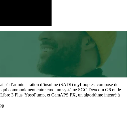
95.6%
1
time spent in closed loop
atisé d’administration d’insuline (SADI) myLoop est composé de
lés qui communiquent entre eux : un système SGC Dexcom G6 ou le
e Libre 3 Plus, YpsoPump, et CamAPS FX, un algorithme intégré à
op