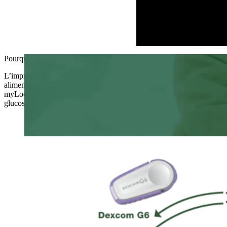
Pourquoi choisir myLoop pour votre enfant
L’imprévisibilité de la routine d’un enfant, influencée par les changem
alimentaires et les activités sportives, est efficacement gérée avec une 
myLoop. Le système myLoop permet aux parents de surveiller à distan
glucose de leur enfant*.
0.5%
temps passé avec une glycémie inférieure à 3,0 mmol/L