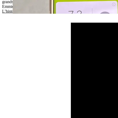
grands parents.’’
Emmie, diagnostiquée à 14 mois
L’histoire d’Emmie