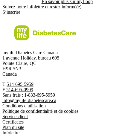
En savoir plus sur myLoop
Suivez notre infolettre et restez informé(e).
S’inscrire
mylife Diabetes Care Canada
inc.
1 avenue Holiday, bureau 605
Pointe-Claire, QC
H9R 5N3
Canada
T
514-695-5959
F
514-695-0909
Sans frais :
1-833-695-5959
info@mylife-diabetescare.ca
Conditions d'utilisation
Politique de confidentialité et de cookies
Service client
Certificates
Plan du site
Infolettre