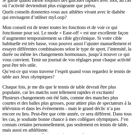
Je garde quand même toujours des glucides rapides avec moi, au cas
où l’activité deviendrait plus exigeante que prévu.
Quels conseils donneriez-vous aux athlètes vivant avec le diabète
qui envisagent d’utiliser myLoop?
Mon conseil est de tester toutes les fonctions et de voir ce qui
fonctionne pour soi. Le mode « Ease-off » est une excellente façon
d’augmenter temporairement sa cible glycémique. Si votre cible
habituelle est très basse, vous pouvez aussi l’ajuster manuellement et
essayer différentes combinaisons selon le type de sport, l’intensité, la
durée ou même les changements hormonaux, jusqu’à trouver ce qui
vous convient. Tenir un journal de vos réglages pour chaque activité
peut être très utile.
Qu’est-ce qui vous traverse l’esprit quand vous regardez le tennis de
table aux Jeux olympiques?
Chaque fois, je me dis que le tennis de table devrait être plus
populaire, car les matchs sont tellement rapides et excitants!
Plusieurs changements ont été faits, comme des manches plus
courtes et des balles plus grosses, pour attirer plus de spectateurs à la
télévision et dans les événements - mais le grand déclic n’a pas
encore eu lieu. Peut-être que cette année, ce sera différent. Dans tous
les cas, je souhaite bonne chance à mes collègues olympiques. J’en
connais certains personnellement, pas seulement en tennis de table,
mais aussi en athlétisme.