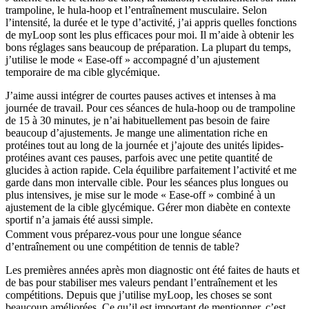
trampoline, le hula-hoop et l’entraînement musculaire. Selon
l’intensité, la durée et le type d’activité, j’ai appris quelles fonctions
de myLoop sont les plus efficaces pour moi. Il m’aide à obtenir les
bons réglages sans beaucoup de préparation. La plupart du temps,
j’utilise le mode « Ease-off » accompagné d’un ajustement
temporaire de ma cible glycémique.
J’aime aussi intégrer de courtes pauses actives et intenses à ma
journée de travail. Pour ces séances de hula-hoop ou de trampoline
de 15 à 30 minutes, je n’ai habituellement pas besoin de faire
beaucoup d’ajustements. Je mange une alimentation riche en
protéines tout au long de la journée et j’ajoute des unités lipides-
protéines avant ces pauses, parfois avec une petite quantité de
glucides à action rapide. Cela équilibre parfaitement l’activité et me
garde dans mon intervalle cible. Pour les séances plus longues ou
plus intensives, je mise sur le mode « Ease-off » combiné à un
ajustement de la cible glycémique. Gérer mon diabète en contexte
sportif n’a jamais été aussi simple.
Comment vous préparez-vous pour une longue séance
d’entraînement ou une compétition de tennis de table?
Les premières années après mon diagnostic ont été faites de hauts et
de bas pour stabiliser mes valeurs pendant l’entraînement et les
compétitions. Depuis que j’utilise myLoop, les choses se sont
beaucoup améliorées. Ce qu’il est important de mentionner, c’est