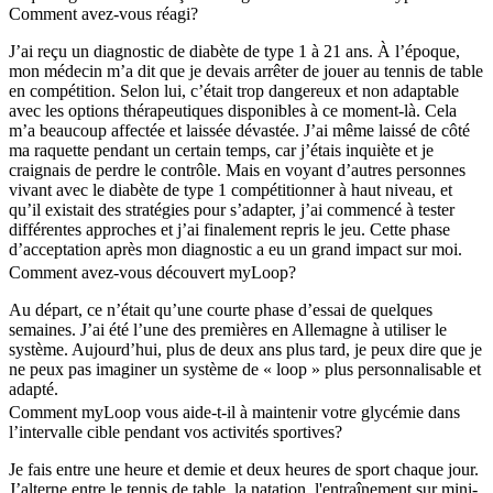
Comment avez-vous réagi?
J’ai reçu un diagnostic de diabète de type 1 à 21 ans. À l’époque,
mon médecin m’a dit que je devais arrêter de jouer au tennis de table
en compétition. Selon lui, c’était trop dangereux et non adaptable
avec les options thérapeutiques disponibles à ce moment-là. Cela
m’a beaucoup affectée et laissée dévastée. J’ai même laissé de côté
ma raquette pendant un certain temps, car j’étais inquiète et je
craignais de perdre le contrôle. Mais en voyant d’autres personnes
vivant avec le diabète de type 1 compétitionner à haut niveau, et
qu’il existait des stratégies pour s’adapter, j’ai commencé à tester
différentes approches et j’ai finalement repris le jeu. Cette phase
d’acceptation après mon diagnostic a eu un grand impact sur moi.
Comment avez-vous découvert myLoop?
Au départ, ce n’était qu’une courte phase d’essai de quelques
semaines. J’ai été l’une des premières en Allemagne à utiliser le
système. Aujourd’hui, plus de deux ans plus tard, je peux dire que je
ne peux pas imaginer un système de « loop » plus personnalisable et
adapté.
Comment myLoop vous aide-t-il à maintenir votre glycémie dans
l’intervalle cible pendant vos activités sportives?
Je fais entre une heure et demie et deux heures de sport chaque jour.
J’alterne entre le tennis de table, la natation, l'entraînement sur mini-