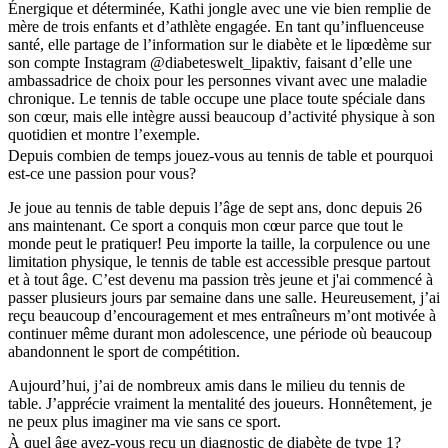
Énergique et déterminée, Kathi jongle avec une vie bien remplie de
mère de trois enfants et d’athlète engagée. En tant qu’influenceuse
santé, elle partage de l’information sur le diabète et le lipœdème sur
son compte Instagram @diabeteswelt_lipaktiv, faisant d’elle une
ambassadrice de choix pour les personnes vivant avec une maladie
chronique. Le tennis de table occupe une place toute spéciale dans
son cœur, mais elle intègre aussi beaucoup d’activité physique à son
quotidien et montre l’exemple.
Depuis combien de temps jouez-vous au tennis de table et pourquoi
est-ce une passion pour vous?
Je joue au tennis de table depuis l’âge de sept ans, donc depuis 26
ans maintenant. Ce sport a conquis mon cœur parce que tout le
monde peut le pratiquer! Peu importe la taille, la corpulence ou une
limitation physique, le tennis de table est accessible presque partout
et à tout âge. C’est devenu ma passion très jeune et j'ai commencé à
passer plusieurs jours par semaine dans une salle. Heureusement, j’ai
reçu beaucoup d’encouragement et mes entraîneurs m’ont motivée à
continuer même durant mon adolescence, une période où beaucoup
abandonnent le sport de compétition.
Aujourd’hui, j’ai de nombreux amis dans le milieu du tennis de
table. J’apprécie vraiment la mentalité des joueurs. Honnêtement, je
ne peux plus imaginer ma vie sans ce sport.
À quel âge avez-vous reçu un diagnostic de diabète de type 1?