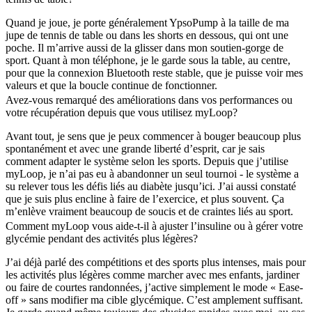
Quand je joue, je porte généralement YpsoPump à la taille de ma
jupe de tennis de table ou dans les shorts en dessous, qui ont une
poche. Il m’arrive aussi de la glisser dans mon soutien-gorge de
sport. Quant à mon téléphone, je le garde sous la table, au centre,
pour que la connexion Bluetooth reste stable, que je puisse voir mes
valeurs et que la boucle continue de fonctionner.
Avez-vous remarqué des améliorations dans vos performances ou
votre récupération depuis que vous utilisez myLoop?
Avant tout, je sens que je peux commencer à bouger beaucoup plus
spontanément et avec une grande liberté d’esprit, car je sais
comment adapter le système selon les sports. Depuis que j’utilise
myLoop, je n’ai pas eu à abandonner un seul tournoi - le système a
su relever tous les défis liés au diabète jusqu’ici. J’ai aussi constaté
que je suis plus encline à faire de l’exercice, et plus souvent. Ça
m’enlève vraiment beaucoup de soucis et de craintes liés au sport.
Comment myLoop vous aide-t-il à ajuster l’insuline ou à gérer votre
glycémie pendant des activités plus légères?
J’ai déjà parlé des compétitions et des sports plus intenses, mais pour
les activités plus légères comme marcher avec mes enfants, jardiner
ou faire de courtes randonnées, j’active simplement le mode « Ease-
off » sans modifier ma cible glycémique. C’est amplement suffisant.