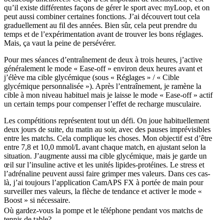
qu’il existe différentes façons de gérer le sport avec myLoop, et on
peut aussi combiner certaines fonctions. J’ai découvert tout cela
graduellement au fil des années. Bien sûr, cela peut prendre du
temps et de l’expérimentation avant de trouver les bons réglages.
Mais, ça vaut la peine de persévérer.
Pour mes séances d’entraînement de deux à trois heures, j’active
généralement le mode « Ease-off » environ deux heures avant et
j’élève ma cible glycémique (sous « Réglages » / « Cible
glycémique personnalisée »). Après l’entraînement, je ramène la
cible à mon niveau habituel mais je laisse le mode « Ease-off » actif
un certain temps pour compenser l’effet de recharge musculaire.
Les compétitions représentent tout un défi. On joue habituellement
deux jours de suite, du matin au soir, avec des pauses imprévisibles
entre les matchs. Cela complique les choses. Mon objectif est d’être
entre 7,8 et 10,0 mmol/L avant chaque match, en ajustant selon la
situation. J’augmente aussi ma cible glycémique, mais je garde un
œil sur l’insuline active et les unités lipides-protéines. Le stress et
l’adrénaline peuvent aussi faire grimper mes valeurs. Dans ces cas-
là, j’ai toujours l’application CamAPS FX à portée de main pour
surveiller mes valeurs, la flèche de tendance et activer le mode «
Boost » si nécessaire.
Où gardez-vous la pompe et le téléphone pendant vos matchs de
tennis de table?