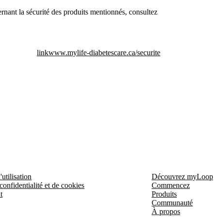
rnant la sécurité des produits mentionnés, consultez
link
www.mylife-diabetescare.ca/securite
utilisation
Découvrez myLoop
confidentialité et de cookies
Commencez
t
Produits
Communauté
À propos