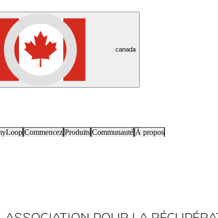
canada
myLoop
Commencez
Produits
Communauté
À propos