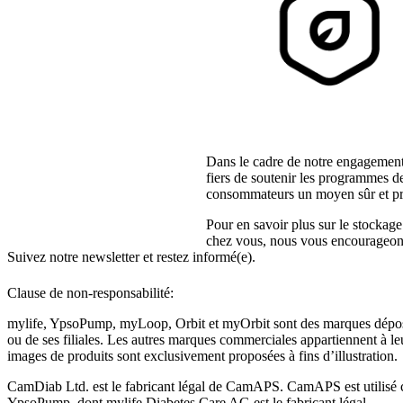
Dans le cadre de notre engagement
fiers de soutenir les programmes d
consommateurs un moyen sûr et pra
Pour en savoir plus sur le stockage
chez vous, nous vous encourageons
Suivez notre newsletter et restez informé(e).
Clause de non-responsabilité:
mylife, YpsoPump, myLoop, Orbit et myOrbit sont des marques dépo
ou de ses filiales. Les autres marques commerciales appartiennent à leu
images de produits sont exclusivement proposées à fins d’illustration
.
CamDiab Ltd. est le fabricant légal de CamAPS. CamAPS est utilisé
YpsoPump, dont mylife Diabetes Care AG est le fabricant légal.