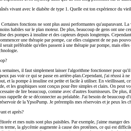
aînés vivant avec le diabète de type 1. Quelle est ton expérience du vieil
. Certaines fonctions ne sont plus aussi performantes qu'auparavant. La v
moins habiles sur le plan moteur. De plus, beaucoup de gens ont une ce
ilise des pompes à insuline et des capteurs depuis longtemps. Cependan
à commencer une thérapie par pompe, car elles craignent de ne pas pouvoi
 il serait préférable qu'elles passent à une thérapie par pompe, mais elles
echnologie.
oop?
 semaines, il faut simplement laisser l'algorithme fonctionner pour qu'il
 peux pas voir ce qui se passe en arrière-plan.Cependant, j'ai réussi à ne
 et la pompe à insuline est petite et facile à utiliser. En vieillissant, ce
e, et les graphiques sont conçus pour être simples et clairs. On peut voir 
nécessaire de lire beaucoup, comme avec d'autres fournisseurs. De plus, i
us rappelle de se déconnecter au préalable. J'ai besoin de beaucoup d'i
u réservoir de la YpsoPump. Je préremplis mes réservoirs et je peux les 
vant et après?
iorée et mes nuits sont plus paisibles. Par exemple, j'aime manger des sa
terme, la glycémie augmente à cause des protéines, ce qui est difficile