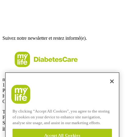
Suivez notre newsletter et restez informé(e).
mylife Diabetes Care Canada Inc.
1 avenue Holiday, bureau 605
Pointe-Claire, QC
H9R 5N3
Canada
By clicking “Accept All Cookies”, you agree to the storing
T
514-695-5959
F
514-695-0909
of cookies on your device to enhance site navigation,
Sans frais :
1-833-695-5959
analyse site usage, and assist in our marketing efforts.
info@mylife-diabetescare.ca
Accept All Cookies