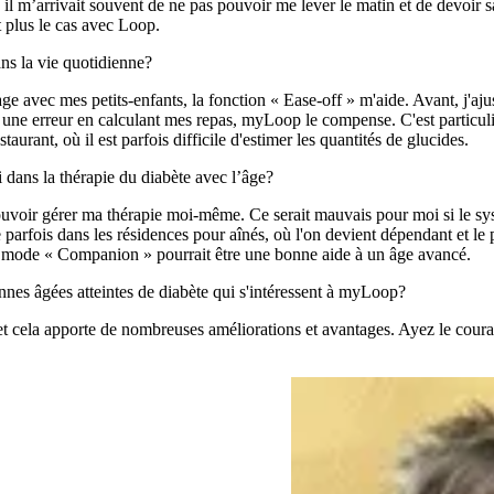
 il m’arrivait souvent de ne pas pouvoir me lever le matin et de devoir 
t plus le cas avec Loop.
s la vie quotidienne?
e avec mes petits-enfants, la fonction « Ease-off » m'aide. Avant, j'aju
ts une erreur en calculant mes repas, myLoop le compense. C'est particul
urant, où il est parfois difficile d'estimer les quantités de glucides.
i dans la thérapie du diabète avec l’âge?
pouvoir gérer ma thérapie moi-même. Ce serait mauvais pour moi si le s
ve parfois dans les résidences pour aînés, où l'on devient dépendant et le
e mode « Companion » pourrait être une bonne aide à un âge avancé.
nnes âgées atteintes de diabète qui s'intéressent à myLoop?
et cela apporte de nombreuses améliorations et avantages. Ayez le coura