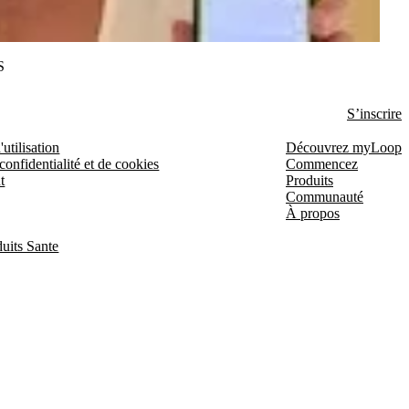
S
S’inscrire
utilisation
Découvrez myLoop
confidentialité et de cookies
Commencez
t
Produits
Communauté
À propos
uits Sante