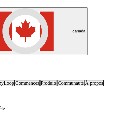
canada
myLoop
Commencez
Produits
Communauté
À propos
ète