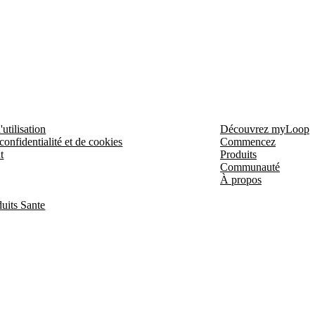
utilisation
Découvrez myLoop
confidentialité et de cookies
Commencez
t
Produits
Communauté
À propos
uits Sante