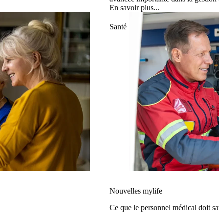
les personnes vivant avec le diabète
En savoir plus...
Santé
Nouvelles mylife
Ce que le personnel médical doit sa