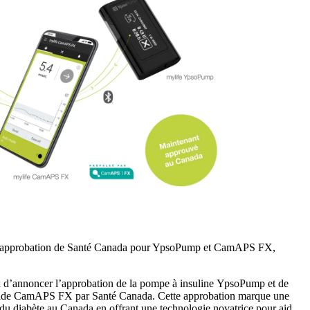
’approbation de Santé Canada pour YpsoPump et CamAPS FX,
d’annoncer l’approbation de la pompe à insuline YpsoPump et de
bride CamAPS FX par Santé Canada. Cette approbation marque une
du diabète au Canada en offrant une technologie novatrice pour aider