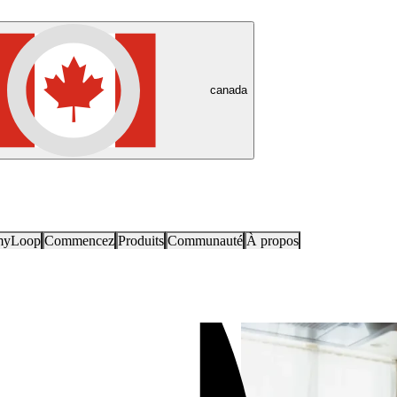
canada
myLoop
Commencez
Produits
Communauté
À propos