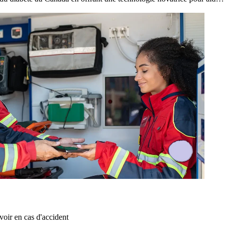
 de type 1
voir en cas d'accident