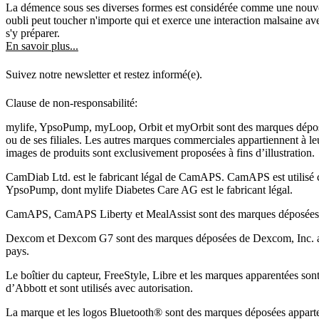
La démence sous ses diverses formes est considérée comme une nouve
oubli peut toucher n'importe qui et exerce une interaction malsaine av
s'y préparer.
En savoir plus...
Suivez notre newsletter et restez informé(e).
Clause de non-responsabilité:
mylife, YpsoPump, myLoop, Orbit et myOrbit sont des marques dépo
ou de ses filiales. Les autres marques commerciales appartiennent à leu
images de produits sont exclusivement proposées à fins d’illustration
.
CamDiab Ltd. est le fabricant légal de CamAPS. CamAPS est utilisé
YpsoPump, dont mylife Diabetes Care AG est le fabricant légal.
CamAPS, CamAPS Liberty et MealAssist sont des marques déposée
Dexcom et Dexcom G7 sont des marques déposées de Dexcom, Inc. au
pays.
Le boîtier du capteur, FreeStyle, Libre et les marques apparentées s
d’Abbott et sont utilisés avec autorisation.
La marque et les logos Bluetooth® sont des marques déposées apparten