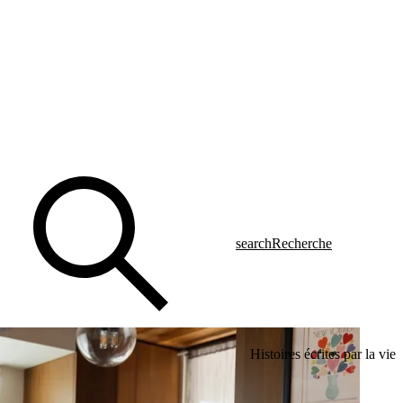
search
Recherche
Histoires écrites par la vie