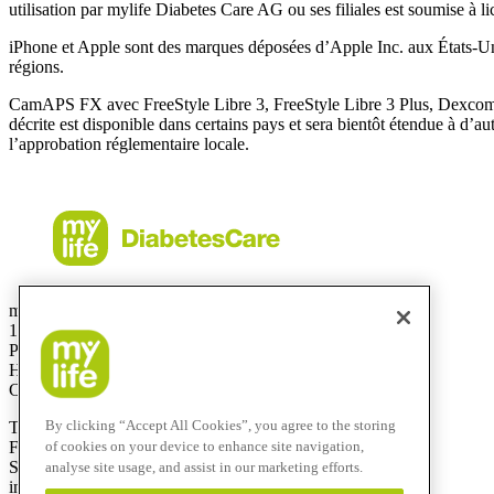
utilisation par mylife Diabetes Care AG ou ses filiales est soumise à li
iPhone et Apple sont des marques déposées d’Apple Inc. aux États-Uni
régions.
CamAPS FX avec FreeStyle Libre 3, FreeStyle Libre 3 Plus, Dexco
décrite est disponible dans certains pays et sera bientôt étendue à d’
l’approbation réglementaire locale.
mylife Diabetes Care Canada Inc.
1 avenue Holiday, bureau 605
Pointe-Claire, QC
H9R 5N3
Canada
By clicking “Accept All Cookies”, you agree to the storing
T
514-695-5959
F
514-695-0909
of cookies on your device to enhance site navigation,
Sans frais :
1-833-695-5959
analyse site usage, and assist in our marketing efforts.
info@mylife-diabetescare.ca