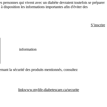
es personnes qui vivent avec un diabète devraient toutefois se préparer
r à disposition les informations importantes afin d'éviter des
S’inscrire
information
rnant la sécurité des produits mentionnés, consultez
link
www.mylife-diabetescare.ca/securite