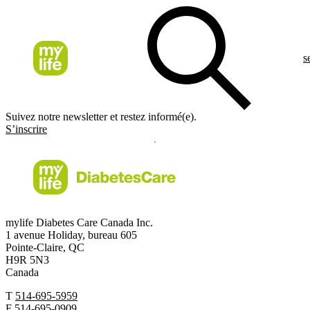
s
Suivez notre newsletter et restez informé(e).
S’inscrire
mylife Diabetes Care Canada Inc.
1 avenue Holiday, bureau 605
Pointe-Claire, QC
H9R 5N3
Canada
T
514-695-5959
F
514-695-0909