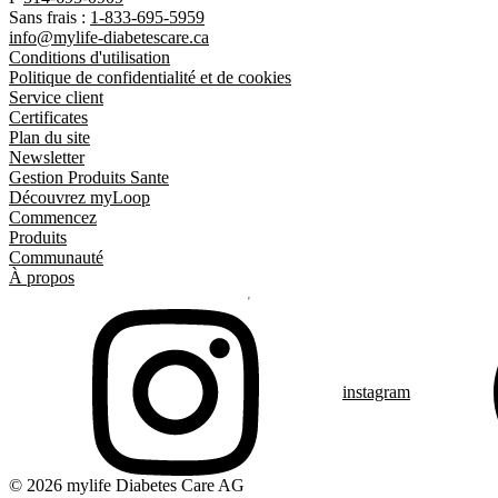
Sans frais :
1-833-695-5959
info@mylife-diabetescare.ca
Conditions d'utilisation
Politique de confidentialité et de cookies
Service client
Certificates
Plan du site
Newsletter
Gestion Produits Sante
Découvrez myLoop
Commencez
Produits
Communauté
À propos
instagram
© 2026 mylife Diabetes Care AG