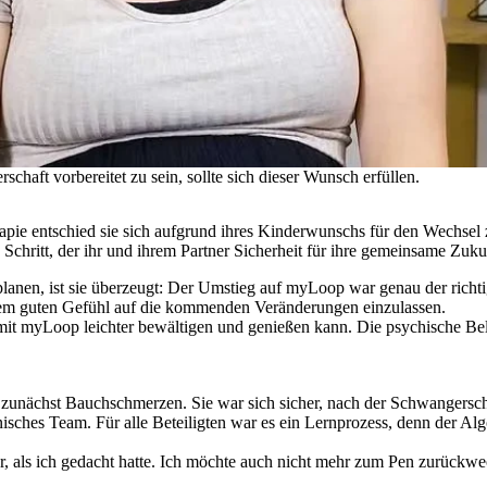
haft vorbereitet zu sein, sollte sich dieser Wunsch erfüllen.
apie entschied sie sich aufgrund ihres Kinderwunschs für den Wechse
 Schritt, der ihr und ihrem Partner Sicherheit für ihre gemeinsame Zuku
planen, ist sie überzeugt: Der Umstieg auf myLoop war genau der rich
einem guten Gefühl auf die kommenden Veränderungen einzulassen.
ie mit myLoop leichter bewältigen und genießen kann. Die psychische 
zunächst Bauchschmerzen. Sie war sich sicher, nach der Schwangersch
isches Team. Für alle Beteiligten war es ein Lernprozess, denn der 
ler, als ich gedacht hatte. Ich möchte auch nicht mehr zum Pen zurückwe