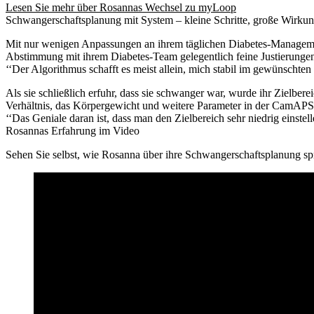
Lesen Sie mehr über Rosannas Wechsel zu myLoop
Schwangerschaftsplanung mit System – kleine Schritte, große Wirku
Mit nur wenigen Anpassungen an ihrem täglichen Diabetes-Manageme
Abstimmung mit ihrem Diabetes-Team gelegentlich feine Justierungen v
‘‘Der Algorithmus schafft es meist allein, mich stabil im gewünschten 
Als sie schließlich erfuhr, dass sie schwanger war, wurde ihr Zielber
Verhältnis, das Körpergewicht und weitere Parameter in der CamAP
‘‘Das Geniale daran ist, dass man den Zielbereich sehr niedrig einst
Rosannas Erfahrung im Video
Sehen Sie selbst, wie Rosanna über ihre Schwangerschaftsplanung spr