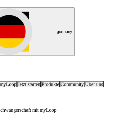
germany
 myLoop
Jetzt starten
Produkte
Community
Über uns
Schwangerschaft mit myLoop