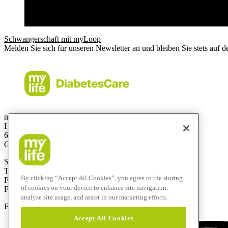
Schwangerschaft mit myLoop
Melden Sie sich für unseren Newsletter an und bleiben Sie stets auf 
mylife Diabetes Care GmbH
Höchster Stra
ß
e 70
65835 Liederbach
Germany
Service-Hotline: 0800 9776633
T
+49 69310 197- 0
By clicking “Accept All Cookies”, you agree to the storing
F
+49 69 310 197-100
of cookies on your device to enhance site navigation,
Free-Fax:
0800 9776634
analyse site usage, and assist in our marketing efforts.
E-Mail:
info@mylife-diabetescare.de
Accept All Cookies