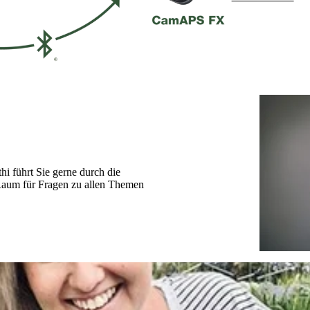
hi führt Sie gerne durch die
Raum für Fragen zu allen Themen
‘‘Es gibt so viel, woran man in de
hatte ich das Gefühl, dass mir ein
Tanya, Typ-1-Diabetikerin und sto
Mehr zur Schwangerschaft mit my