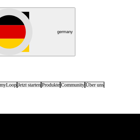
germany
 myLoop
Jetzt starten
Produkte
Community
Über uns