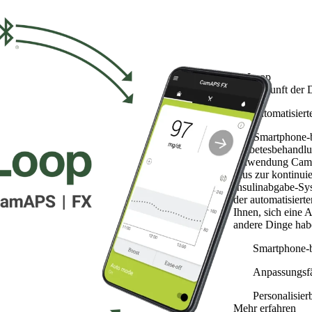
myLoop
Die Zukunft der 
Das automatisiert
Das Smartphone-b
Diabetesbehandlu
Anwendung CamAP
Plus zur kontinu
Insulinabgabe-Sys
der automatisiert
Ihnen, sich eine 
andere Dinge hab
Smartphone-b
Anpassungsfä
Personalisier
Mehr erfahren