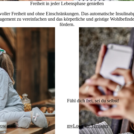
Freiheit in jeder Lebensphase genießen
voller Freiheit und ohne Einschränkungen. Das
automatische Insulin
gement zu vereinfachen und das körperliche und geistige Wohlbefinde
fördern.
Fühl dich frei, sei du selbst!
row-right
myLoop für Teenager