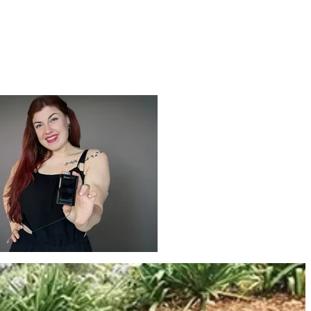
r Schwangerschaft denken muss. Als ich anfing, myLoop zu vertrauen,
e Last von den Schultern genommen wurde.’’
lze Mutter von Alyssa
Loop