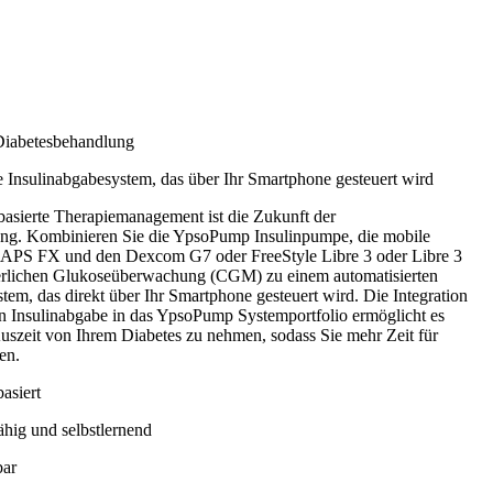
Diabetesbehandlung
e Insulinabgabesystem, das über Ihr Smartphone gesteuert wird
asierte Therapiemanagement ist die Zukunft der
ng. Kombinieren Sie die YpsoPump Insulinpumpe, die mobile
S FX und den Dexcom G7 oder FreeStyle Libre 3 oder Libre 3
ierlichen Glukoseüberwachung (CGM) zu einem automatisierten
tem, das direkt über Ihr Smartphone gesteuert wird. Die Integration
en Insulinabgabe in das YpsoPump Systemportfolio ermöglicht es
Auszeit von Ihrem Diabetes zu nehmen, sodass Sie mehr Zeit für
en.
asiert
hig und selbstlernend
bar