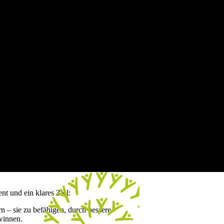
t und ein klares Ziel:
 – sie zu befähigen, durch bessere
winnen.