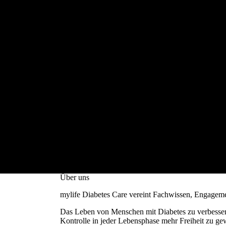
Balance im Leben – mit mylife
Über uns
mylife Diabetes Care vereint Fachwissen, Engagemen
Das Leben von Menschen mit Diabetes zu verbessern
Kontrolle in jeder Lebensphase mehr Freiheit zu ge