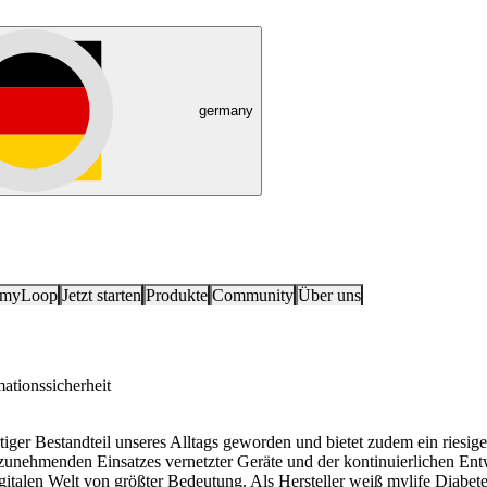
germany
 myLoop
Jetzt starten
Produkte
Community
Über uns
ationssicherheit
tiger Bestandteil unseres Alltags geworden und bietet zudem ein riesiges
nehmenden Einsatzes vernetzter Geräte und der kontinuierlichen Entw
igitalen Welt von größter Bedeutung. Als Hersteller weiß mylife Diabet