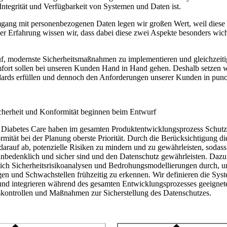
, Integrität und Verfügbarkeit von Systemen und Daten ist.
gang mit personenbezogenen Daten legen wir großen Wert, weil diese
er Erfahrung wissen wir, dass dabei diese zwei Aspekte besonders wicht
, modernste Sicherheitsmaßnahmen zu implementieren und gleichzeitig e
fort sollen bei unseren Kunden Hand in Hand gehen. Deshalb setzen wi
dards erfüllen und dennoch den Anforderungen unserer Kunden in punc
cherheit und Konformität beginnen beim Entwurf
 Diabetes Care haben im gesamten Produktentwicklungsprozess Schutz,
mität bei der Planung oberste Priorität. Durch die Berücksichtigung di
 darauf ab, potenzielle Risiken zu mindern und zu gewährleisten, sodass
nbedenklich und sicher sind und den Datenschutz gewährleisten. Dazu
lich Sicherheitsrisikoanalysen und Bedrohungsmodellierungen durch, u
n und Schwachstellen frühzeitig zu erkennen. Wir definieren die Syst
 und integrieren während des gesamten Entwicklungsprozesses geeignet
skontrollen und Maßnahmen zur Sicherstellung des Datenschutzes.