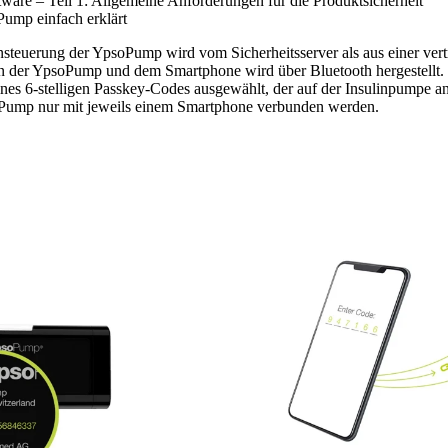
ware – Teil 1: Allgemeine Anforderungen für die Produktsicherheit
Pump einfach erklärt
nsteuerung der YpsoPump wird vom Sicherheitsserver als aus einer ve
en der YpsoPump und dem Smartphone wird über Bluetooth hergestellt. 
nes 6-stelligen Passkey-Codes ausgewählt, der auf der Insulinpumpe a
oPump nur mit jeweils einem Smartphone verbunden werden.