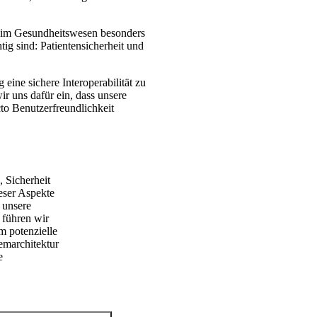
 im Gesundheitswesen besonders
ig sind: Patientensicherheit und
ine sichere Interoperabilität zu
r uns dafür ein, dass unsere
to Benutzerfreundlichkeit
Keine 
 Sicherheit
Während
eser Aspekte
Systems
 unsere
Hand i
 führen wir
Komprom
m potenzielle
emarchitektur
e