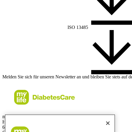
ISO 13485
Melden Sie sich für unseren Newsletter an und bleiben Sie stets auf 
mylife Diabetes Care GmbH
Höchster Stra
ß
e 70
65835 Liederbach