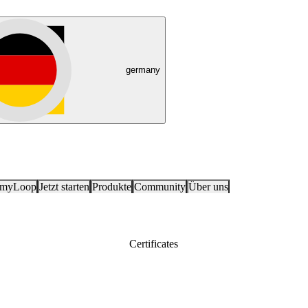
germany
 myLoop
Jetzt starten
Produkte
Community
Über uns
Certificates