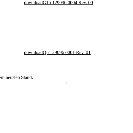
download
G15 129096 0004 Rev. 00
download
Q5 129096 0001 Rev. 01
dem neusten Stand.