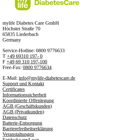
mylife Diabetes Care GmbH
Höchster Stra
ß
e 70
65835 Liederbach
Germany
Service-Hotline: 0800 9776633
T
+49 69310 197- 0
F
+49 69 310 197-100
Free-Fax:
0800 9776634
E-Mail:
info@mylife-diabetescare.de
Support und Kontakt
Certificates
Informationssicherheit
Koordinierte Offenlegung
AGB (Geschäftskunden)
AGB (Privatkunden)
Datenschutz
Batterie-Entsorgung
Barrierefreiheitserklärung
Veranstaltungen
Entdecke myLoop