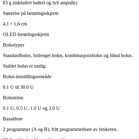
83 g (inkludert batteri og fylt ampulle)
Størrelse på berøringsskjerm
4,1 × 1,6 cm
OLED berøringsskjerm
Bolustyper
Standardbolus, forlenget bolus, kombinasjonsbolus og blind bolus.
Stablet bolus er mulig.
Bolus-innstillingsområde
0.1 U til 30.0 U
Bolustrinn
0.1 U, 0.5 U, 1.0 U og 2.0 U
Basaldose
2 programmer (A og B), fritt programmerbare av brukeren.