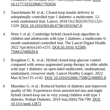
10.1177/1932296817702656
Tauschmann M. et al.: Closed-loop insulin delivery in
suboptimally controlled type 1 diabetes: a multicentre, 12-
week randomised trial. Lancet. 2018 Oct;392(10155):1321-
1329.
DOI: 10.1016/S0140-6736(18)31947-0
Ware J. et al.: Cambridge hybrid closed-loop algorithm in
children and adolescents with type 1 diabetes: a multicentre 6-
month randomised controlled trial. The Lancet Digital Health.
2022 Apr;4(4):e245-e255.
DOI:10.1016/ S2589-
7500(22)00020-6
Boughton C. K. et al.: Hybrid closed-loop glucose control
compared with sensor augmented pump therapy in older adults
with type 1 diabetes: an open-label multicentre, multinational,
randomised, crossover study. Lancet Healthy Longev. 2022
Mar;3(3):e135–e142.
DOI: 10.1016/S2666-7568(22)00005-8
Musolino G. et al.: Reduced burden of diabetes and improved
quality of life: Experiences from unrestricted day-and-night
hybrid closed-loop use in very young children with type 1
diabetes. Pediatr Diabetes. 2019 Sep;20(6):794-799.
DOI:
10.1111/pedi.12872