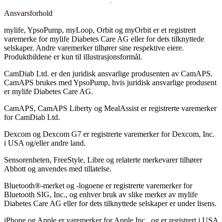
Ansvarsforhold
mylife, YpsoPump, myLoop, Orbit og myOrbit er et registrert
varemerke for mylife Diabetes Care AG eller for dets tilknyttede
selskaper. Andre varemerker tilhører sine respektive eiere.
Produktbildene er kun til illustrasjonsformål.
CamDiab Ltd. er den juridisk ansvarlige produsenten av CamAPS.
CamAPS brukes med YpsoPump, hvis juridisk ansvarlige produsent
er mylife Diabetes Care AG.
CamAPS, CamAPS Liberty og MealAssist er registrerte varemerker
for CamDiab Ltd.
Dexcom og Dexcom G7 er registrerte varemerker for Dexcom, Inc.
i USA og/eller andre land.
Sensorenheten, FreeStyle, Libre og relaterte merkevarer tilhører
Abbott og anvendes med tillatelse.
Bluetooth®-merket og -logoene er registrerte varemerker for
Bluetooth SIG, Inc., og enhver bruk av slike merker av mylife
Diabetes Care AG eller for dets tilknyttede selskaper er under lisens.
iPhone og Apple er varemerker for Apple Inc., og er registrert i USA