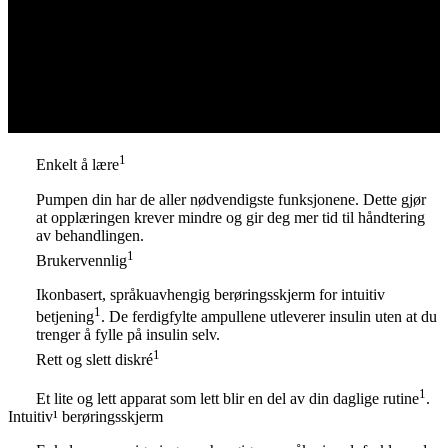
1
Enkelt å lære
Pumpen din har de aller nødvendigste funksjonene. Dette gjør
at opplæringen krever mindre og gir deg mer tid til håndtering
av behandlingen.
1
Brukervennlig
Ikonbasert, språkuavhengig berøringsskjerm for intuitiv
1
betjening
. De ferdigfylte ampullene utleverer insulin uten at du
trenger å fylle på insulin selv.
1
Rett og slett diskré
1
Et lite og lett apparat som lett blir en del av din daglige rutine
.
Intuitiv¹ berøringsskjerm