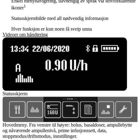
Enkel menynavigering, uavhengig av språk via selvforklarende
1
ikoner
Statusskjermbilde med all nødvendig informasjon
Hver funksjon er kun noen få sveip unna
Videoer om håndtering
Statusskjerm
Hovedmeny. Fra venstre til høyre: bolus, basaldoser, ampullebytte
og nåværende ampullenivå, prime infusjonssett, data,
stoppmodus/driftsmodus, innstillinger.