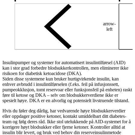
arrow-
left
Insulinpumper og systemer for automatisert insulintilførsel (AID)
kan i stor grad forbedre blodsukkerkontrollen, men eliminerer ikke
risikoen for diabetisk ketoacidose (DKA).
Siden disse systemene kun bruker hurtigvirkende insulin, kan
enhver avbrudd i insulintilførselen (f.eks. feil på infusjonssett,
pumpeokklusjon, tomt reservoar eller funksjonsfeil på enheten) raskt
føre til ketose og DKA – selv om blodsukkerverdiene ikke er
spesielt høye. DKA er en alvorlig og potensielt livstruende tilstand.
Hvis du føler deg dårlig, har vedvarende høye blodsukkerverdier
eller oppdager positive ketoner, kontakt umiddelbart ditt diabetes-
team og følg deres råd. Ikke stol utelukkende på AID-systemet for å
korrigere høyt blodsukker eller fjerne ketoner. Kontroller alltid at
insulin blir levert, og bruk ved behov din reserveinsulinmetode