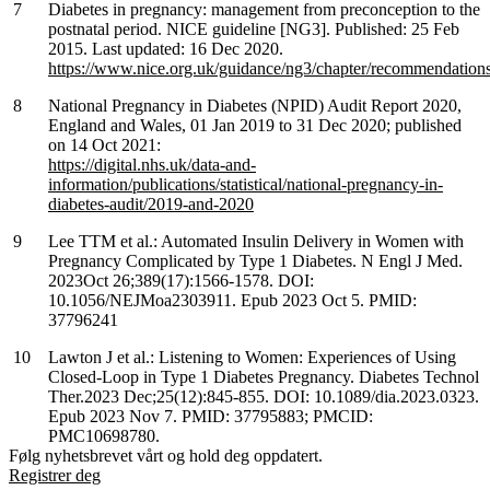
Diabetes in pregnancy: management from preconception to the
postnatal period. NICE guideline [NG3]. Published: 25 Feb
2015. Last updated: 16 Dec 2020.
https://www.nice.org.uk/guidance/ng3/chapter/recommendation
National Pregnancy in Diabetes (NPID) Audit Report 2020,
England and Wales, 01 Jan 2019 to 31 Dec 2020; published
on 14 Oct 2021:
https://digital.nhs.uk/data-and-
information/publications/statistical/national-pregnancy-in-
diabetes-audit/2019-and-2020
Lee TTM et al.: Automated Insulin Delivery in Women with
Pregnancy Complicated by Type 1 Diabetes. N Engl J Med.
2023Oct 26;389(17):1566-1578. DOI:
10.1056/NEJMoa2303911. Epub 2023 Oct 5. PMID:
37796241
Lawton J et al.: Listening to Women: Experiences of Using
Closed-Loop in Type 1 Diabetes Pregnancy. Diabetes Technol
Ther.2023 Dec;25(12):845-855. DOI: 10.1089/dia.2023.0323.
Epub 2023 Nov 7. PMID: 37795883; PMCID:
PMC10698780.
Følg nyhetsbrevet vårt og hold deg oppdatert.
Registrer deg