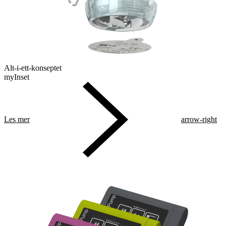
Alt-i-ett-konseptet
myInset
Les mer
arrow-right