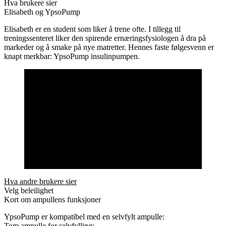
Hva brukere sier
Elisabeth og YpsoPump
Elisabeth er en student som liker å trene ofte. I tillegg til
treningssenteret liker den spirende ernæringsfysiologen å dra på
markeder og å smake på nye matretter. Hennes faste følgesvenn er
knapt merkbar: YpsoPump insulinpumpen.
Hva andre brukere sier
Velg beleilighet
Kort om ampullens funksjoner
YpsoPump er kompatibel med en selvfylt ampulle:
Tom ampulle for selvfylling: