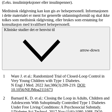
(f.eks. insulininjeksjoner eller insulinpenner).
Medisinsk rådgivning kan kun gis av helsepersonell. Informasjonen
i dette materialet er ment for generelle utdanningsformål og skal ikke
tolkes som medisinsk rådgivning, eller brukes som erstatning for
konsultasjon med kvalifisert helsepersonell.
Kliniske studier det er henvist til
arrow-down
Ware J. et al.: Randomized Trial of Closed-Loop Control in
Very Young Children with Type 1 Diabetes.
N Engl J Med. 2022 Jan;386(3):209-219.
DOI:
10.1056/NEJMoa2111673
Barnard K. D. et al.: Closing the Loop in Adults, Children and
Adolescents With Suboptimally Controlled Type 1 Diabetes
Under Free Living Conditions: A Psychosocial Substudy.
J Diabetes Sci Technol. 2017 Nov;11(6):1080-1088.
DOI: