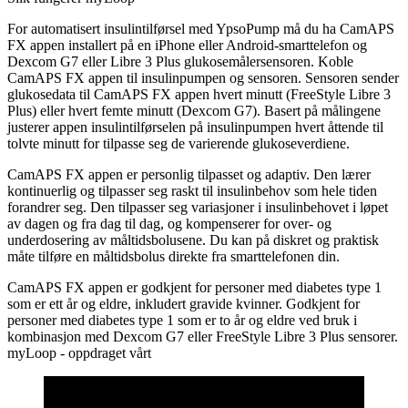
For automatisert insulintilførsel med YpsoPump må du ha CamAPS
FX appen installert på en iPhone eller Android-smarttelefon og
Dexcom G7 eller Libre 3 Plus glukosemålersensoren. Koble
CamAPS FX appen til insulinpumpen og sensoren. Sensoren sender
glukosedata til CamAPS FX appen hvert minutt (FreeStyle Libre 3
Plus) eller hvert femte minutt (Dexcom G7). Basert på målingene
justerer appen insulintilførselen på insulinpumpen hvert åttende til
tolvte minutt for tilpasse seg de varierende glukoseverdiene.
CamAPS FX appen er personlig tilpasset og adaptiv. Den lærer
kontinuerlig og tilpasser seg raskt til insulinbehov som hele tiden
forandrer seg. Den tilpasser seg variasjoner i insulinbehovet i løpet
av dagen og fra dag til dag, og kompenserer for over- og
underdosering av måltidsbolusene. Du kan på diskret og praktisk
måte tilføre en måltidsbolus direkte fra smarttelefonen din.
CamAPS FX appen er godkjent for personer med diabetes type 1
som er ett år og eldre, inkludert gravide kvinner. Godkjent for
personer med diabetes type 1 som er to år og eldre ved bruk i
kombinasjon med Dexcom G7 eller FreeStyle Libre 3 Plus sensorer.
myLoop - oppdraget vårt