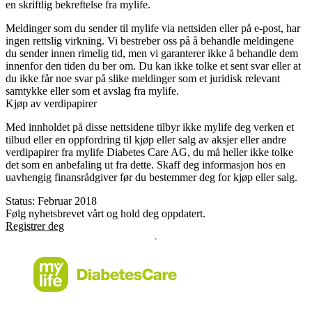
en skriftlig bekreftelse fra mylife.
Meldinger som du sender til mylife via nettsiden eller på e-post, har
ingen rettslig virkning. Vi bestreber oss på å behandle meldingene
du sender innen rimelig tid, men vi garanterer ikke å behandle dem
innenfor den tiden du ber om. Du kan ikke tolke et sent svar eller at
du ikke får noe svar på slike meldinger som et juridisk relevant
samtykke eller som et avslag fra mylife.
Kjøp av verdipapirer
Med innholdet på disse nettsidene tilbyr ikke mylife deg verken et
tilbud eller en oppfordring til kjøp eller salg av aksjer eller andre
verdipapirer fra mylife Diabetes Care AG, du må heller ikke tolke
det som en anbefaling ut fra dette. Skaff deg informasjon hos en
uavhengig finansrådgiver før du bestemmer deg for kjøp eller salg.
Status: Februar 2018
Følg nyhetsbrevet vårt og hold deg oppdatert.
Registrer deg