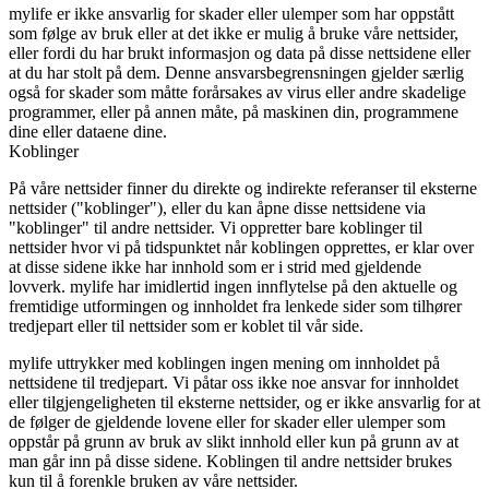
mylife er ikke ansvarlig for skader eller ulemper som har oppstått
som følge av bruk eller at det ikke er mulig å bruke våre nettsider,
eller fordi du har brukt informasjon og data på disse nettsidene eller
at du har stolt på dem. Denne ansvarsbegrensningen gjelder særlig
også for skader som måtte forårsakes av virus eller andre skadelige
programmer, eller på annen måte, på maskinen din, programmene
dine eller dataene dine.
Koblinger
På våre nettsider finner du direkte og indirekte referanser til eksterne
nettsider ("koblinger"), eller du kan åpne disse nettsidene via
"koblinger" til andre nettsider. Vi oppretter bare koblinger til
nettsider hvor vi på tidspunktet når koblingen opprettes, er klar over
at disse sidene ikke har innhold som er i strid med gjeldende
lovverk. mylife har imidlertid ingen innflytelse på den aktuelle og
fremtidige utformingen og innholdet fra lenkede sider som tilhører
tredjepart eller til nettsider som er koblet til vår side.
mylife uttrykker med koblingen ingen mening om innholdet på
nettsidene til tredjepart. Vi påtar oss ikke noe ansvar for innholdet
eller tilgjengeligheten til eksterne nettsider, og er ikke ansvarlig for at
de følger de gjeldende lovene eller for skader eller ulemper som
oppstår på grunn av bruk av slikt innhold eller kun på grunn av at
man går inn på disse sidene. Koblingen til andre nettsider brukes
kun til å forenkle bruken av våre nettsider.