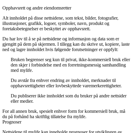
Opphavsrett og andre eiendomsretter
Alt innholdet på disse nettsidene, som tekst, bilder, fotografier,
illustrasjoner, grafikk, logoer, symboler, navn, produkt og
foretaksbetegnelser er beskyttet av opphavsrett.
Du har lov til å se på nettsidene og informasjon og data som er
gjengitt på dem på skjermen. I tillegg kan du skrive ut, kopiere, laste
ned og lagre innholdet hvis følgende forutsetninger er oppfylt:
Bruken begrenser seg kun til privat, ikke-kommersiell bruk eller
den skjer i forbindelse med en forretningsmessig samhandling
med mylife.
Du avstår fra enhver endring av innholdet, merknader til
opphavsrettigheter eller lovbeskyttede varemerkerettigheter.
Du publiserer ikke innholdet som du bruker på andre nettsider
eller medier.
For all annen bruk, spesielt enhver form for kommersiell bruk, må
du på forhånd ha skriftlig tillatelse fra mylife.
Prognoser
Nettsidene til mylife kan inneholde prognoser for utviklingen av