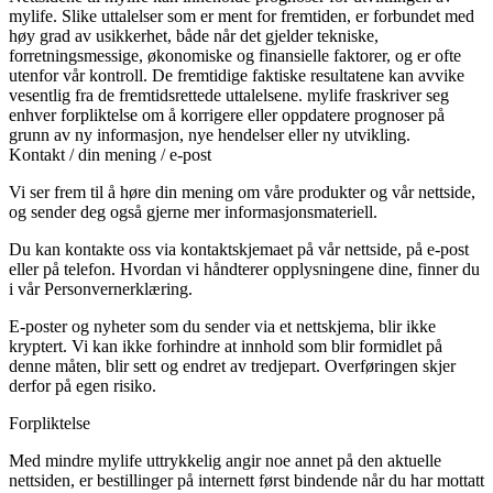
mylife. Slike uttalelser som er ment for fremtiden, er forbundet med
høy grad av usikkerhet, både når det gjelder tekniske,
forretningsmessige, økonomiske og finansielle faktorer, og er ofte
utenfor vår kontroll. De fremtidige faktiske resultatene kan avvike
vesentlig fra de fremtidsrettede uttalelsene. mylife fraskriver seg
enhver forpliktelse om å korrigere eller oppdatere prognoser på
grunn av ny informasjon, nye hendelser eller ny utvikling.
Kontakt / din mening / e-post
Vi ser frem til å høre din mening om våre produkter og vår nettside,
og sender deg også gjerne mer informasjonsmateriell.
Du kan kontakte oss via kontaktskjemaet på vår nettside, på e-post
eller på telefon. Hvordan vi håndterer opplysningene dine, finner du
i vår
Personvernerklæring
.
E-poster og nyheter som du sender via et nettskjema, blir ikke
kryptert. Vi kan ikke forhindre at innhold som blir formidlet på
denne måten, blir sett og endret av tredjepart. Overføringen skjer
derfor på egen risiko.
Forpliktelse
Med mindre mylife uttrykkelig angir noe annet på den aktuelle
nettsiden, er bestillinger på internett først bindende når du har mottatt