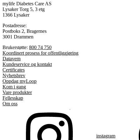
mylife Diabetes Care AS
Lysaker Torg 5, 3 etg
1366 Lysaker
Postadresse:
Postboks 2, Bragernes
3001 Drammen
Brukerstøtte:
800 74 750
Koordinert prosess for offentliggjøring
Datavern
Kundeservice og kontakt
Certificates
Nyhetsbrev
Oppdag myLoop
Kom i gang
Vare produkter
Fellesskap
Om oss
instagram