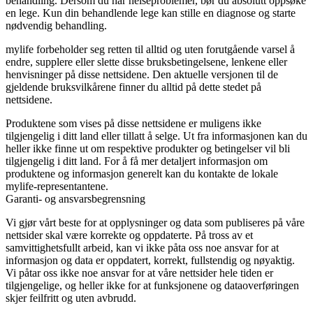
behandling. Dersom du har helseproblemer, bør du absolutt oppsøke
en lege. Kun din behandlende lege kan stille en diagnose og starte
nødvendig behandling.
mylife forbeholder seg retten til alltid og uten forutgående varsel å
endre, supplere eller slette disse bruksbetingelsene, lenkene eller
henvisninger på disse nettsidene. Den aktuelle versjonen til de
gjeldende bruksvilkårene finner du alltid på dette stedet på
nettsidene.
Produktene som vises på disse nettsidene er muligens ikke
tilgjengelig i ditt land eller tillatt å selge. Ut fra informasjonen kan du
heller ikke finne ut om respektive produkter og betingelser vil bli
tilgjengelig i ditt land. For å få mer detaljert informasjon om
produktene og informasjon generelt kan du kontakte de lokale
mylife-representantene.
Garanti- og ansvarsbegrensning
Vi gjør vårt beste for at opplysninger og data som publiseres på våre
nettsider skal være korrekte og oppdaterte. På tross av et
samvittighetsfullt arbeid, kan vi ikke påta oss noe ansvar for at
informasjon og data er oppdatert, korrekt, fullstendig og nøyaktig.
Vi påtar oss ikke noe ansvar for at våre nettsider hele tiden er
tilgjengelige, og heller ikke for at funksjonene og dataoverføringen
skjer feilfritt og uten avbrudd.