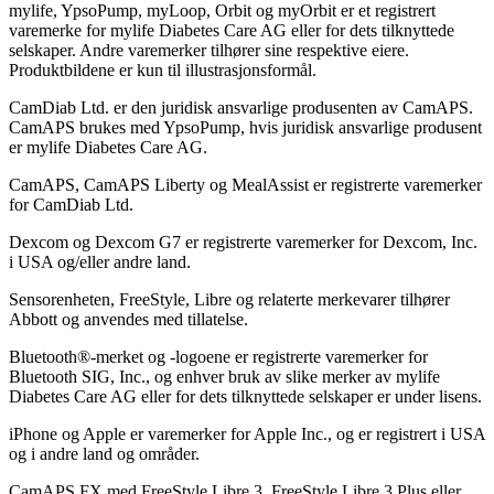
mylife, YpsoPump, myLoop, Orbit og myOrbit er et registrert
varemerke for mylife Diabetes Care AG eller for dets tilknyttede
selskaper. Andre varemerker tilhører sine respektive eiere.
Produktbildene er kun til illustrasjonsformål.
CamDiab Ltd. er den juridisk ansvarlige produsenten av CamAPS.
CamAPS brukes med YpsoPump, hvis juridisk ansvarlige produsent
er mylife Diabetes Care AG.
CamAPS, CamAPS Liberty og MealAssist er registrerte varemerker
for CamDiab Ltd.
Dexcom og Dexcom G7 er registrerte varemerker for Dexcom, Inc.
i USA og/eller andre land.
Sensorenheten, FreeStyle, Libre og relaterte merkevarer tilhører
Abbott og anvendes med tillatelse.
Bluetooth®-merket og -logoene er registrerte varemerker for
Bluetooth SIG, Inc., og enhver bruk av slike merker av mylife
Diabetes Care AG eller for dets tilknyttede selskaper er under lisens.
iPhone og Apple er varemerker for Apple Inc., og er registrert i USA
og i andre land og områder.
CamAPS FX med FreeStyle Libre 3, FreeStyle Libre 3 Plus eller