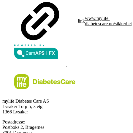
www.mylife-
link
diabetescare.no/sikkerhet
mylife Diabetes Care AS
Lysaker Torg 5, 3 etg
1366 Lysaker
Postadresse:
Postboks 2, Bragernes
3001 Drammen