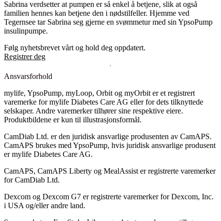
Sabrina verdsetter at pumpen er så enkel å betjene, slik at også
familien hennes kan betjene den i nødstilfeller. Hjemme ved
Tegernsee tar Sabrina seg gjerne en svømmetur med sin YpsoPump
insulinpumpe.
Følg nyhetsbrevet vårt og hold deg oppdatert.
Registrer deg
Ansvarsforhold
mylife, YpsoPump, myLoop, Orbit og myOrbit er et registrert
varemerke for mylife Diabetes Care AG eller for dets tilknyttede
selskaper. Andre varemerker tilhører sine respektive eiere.
Produktbildene er kun til illustrasjonsformål.
CamDiab Ltd. er den juridisk ansvarlige produsenten av CamAPS.
CamAPS brukes med YpsoPump, hvis juridisk ansvarlige produsent
er mylife Diabetes Care AG.
CamAPS, CamAPS Liberty og MealAssist er registrerte varemerker
for CamDiab Ltd.
Dexcom og Dexcom G7 er registrerte varemerker for Dexcom, Inc.
i USA og/eller andre land.