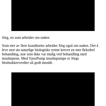
Jörg, en som arbeider om natten
Som eier av flere konditorier arbeider Jörg også om natten. Det å
leve mot sin naturlige biologiske rytme krever en mer fleksibel
behandling, noe som ikke var mulig ved behandling med
insulinpenn. Med YpsoPump insulinpumpe er Jörgs
blodsukkerverdier nå godt innstilt.