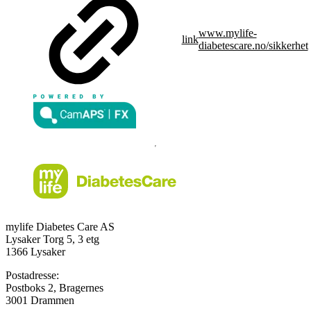
www.mylife-
link
diabetescare.no/sikkerhet
mylife Diabetes Care AS
Lysaker Torg 5, 3 etg
1366 Lysaker
Postadresse:
Postboks 2, Bragernes
3001 Drammen