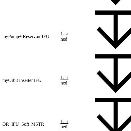
Last
myPump+ Reservoir IFU
ned
Last
myOrbit Inserter IFU
ned
Last
OR_IFU_Soft_MSTR
ned