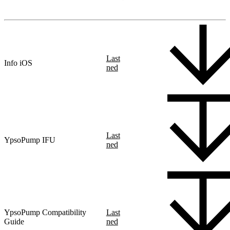
Last
Info iOS
ned
Last
YpsoPump IFU
ned
YpsoPump Compatibility
Last
Guide
ned