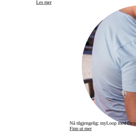
Les mer
Nå tilgjengelig: myLoop med De
Finn ut mer