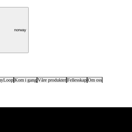
norway
myLoop
Kom i gang
Våre produkter
Fellesskap
Om oss