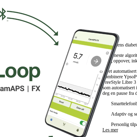
myLoop
Framtidens diabe
Den eneste algorit
år og oppover, in
Få et automatisert
kombinere YpsoP
FreeStyle Libre 
som automatisert i
deg en pause fra di
Smarttelefonb
Adaptiv og s
Personlig tilp
Les mer