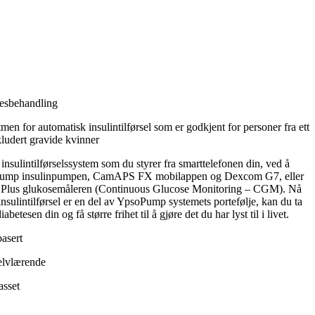
tesbehandling
men for automatisk insulintilførsel som er godkjent for personer fra ett
kludert gravide kvinner
 insulintilførselssystem som du styrer fra smarttelefonen din, ved å
ump insulinpumpen, CamAPS FX mobilappen og Dexcom G7, eller
3 Plus glukosemåleren (Continuous Glucose Monitoring – CGM). Nå
nsulintilførsel er en del av YpsoPump systemets portefølje, kan du ta
abetesen din og få større frihet til å gjøre det du har lyst til i livet.
asert
elvlærende
asset