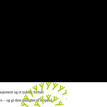
asjement og et tydelig formål:
es – og gi dem mulighet til å oppnå