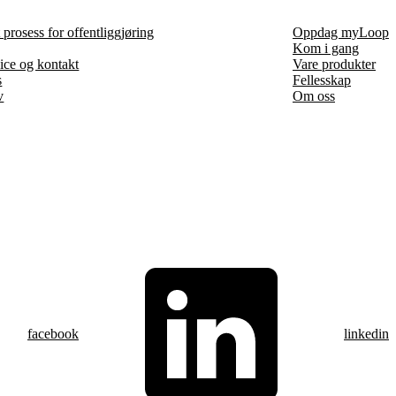
prosess for offentliggjøring
Oppdag myLoop
Kom i gang
ice og kontakt
Vare produkter
s
Fellesskap
v
Om oss
facebook
linkedin