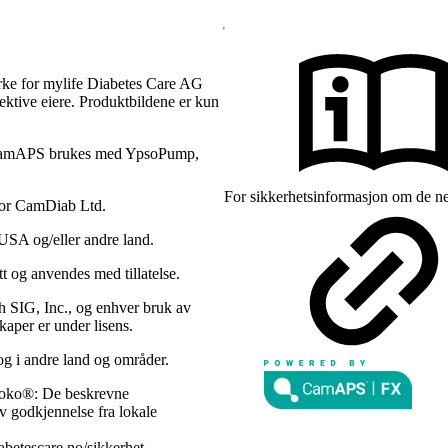
rke for mylife Diabetes Care AG
pektive eiere. Produktbildene er kun
. CamAPS brukes med YpsoPump,
For sikkerhetsinformasjon om de ne
for CamDiab Ltd.
USA og/eller andre land.
t og anvendes med tillatelse.
h SIG, Inc., og enhver bruk av
kaper er under lisens.
og i andre land og områder.
ooko®: De beskrevne
av godkjennelse fra lokale
betescare.no/sikkerhet