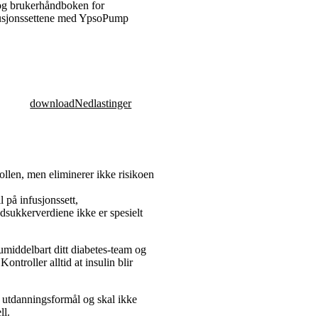
og brukerhåndboken for
usjonssettene med YpsoPump
download
Nedlastinger
ollen, men eliminerer ikke risikoen
l på infusjonssett,
dsukkerverdiene ikke er spesielt
umiddelbart ditt diabetes-team og
ntroller alltid at insulin blir
e utdanningsformål og skal ikke
ll.