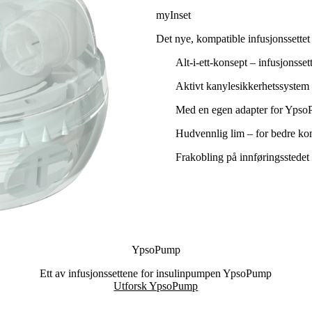
myInset
Det nye, kompatible infusjonssette
Alt-i-ett-konsept – infusjonsse
Aktivt kanylesikkerhetssystem 
Med en egen adapter for YpsoPu
Hudvennlig lim – for bedre ko
Frakobling på innføringsstedet –
YpsoPump
Ett av infusjonssettene for insulinpumpen YpsoPump
Utforsk YpsoPump