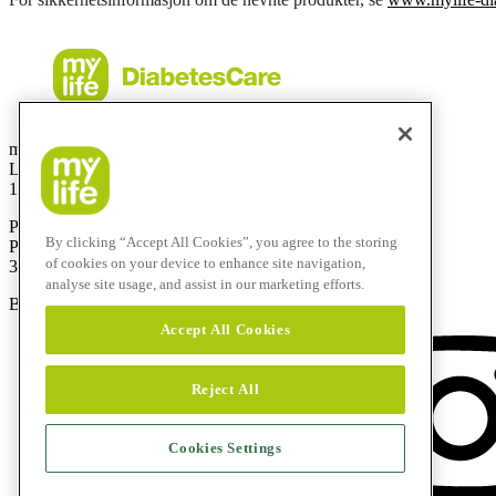
mylife Diabetes Care AS
Lysaker Torg 5, 3 etg
1366 Lysaker
Postadresse:
By clicking “Accept All Cookies”, you agree to the storing
Postboks 2, Bragernes
of cookies on your device to enhance site navigation,
3001 Drammen
analyse site usage, and assist in our marketing efforts.
Brukerstøtte:
800 74 750
Accept All Cookies
Reject All
Cookies Settings