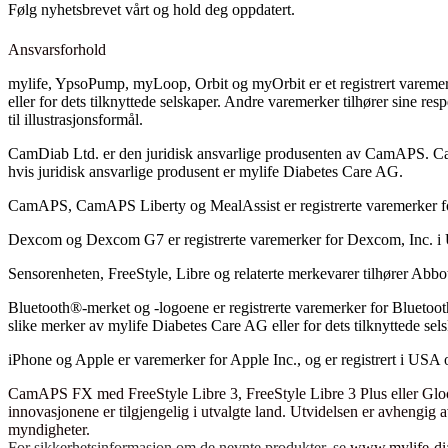
Følg nyhetsbrevet vårt og hold deg oppdatert.
Ansvarsforhold
mylife, YpsoPump, myLoop, Orbit og myOrbit er et registrert vareme
eller for dets tilknyttede selskaper. Andre varemerker tilhører sine res
til illustrasjonsformål.
CamDiab Ltd. er den juridisk ansvarlige produsenten av CamAPS
hvis juridisk ansvarlige produsent er mylife Diabetes Care AG.
CamAPS, CamAPS Liberty og MealAssist er registrerte varemerker 
Dexcom og Dexcom G7 er registrerte varemerker for Dexcom, Inc. i 
Sensorenheten, FreeStyle, Libre og relaterte merkevarer tilhører Abbot
Bluetooth®-merket og -logoene er registrerte varemerker for Bluetoot
slike merker av mylife Diabetes Care AG eller for dets tilknyttede sels
iPhone og Apple er varemerker for Apple Inc., og er registrert i USA 
CamAPS FX med FreeStyle Libre 3, FreeStyle Libre 3 Plus eller Gl
innovasjonene er tilgjengelig i utvalgte land. Utvidelsen er avhengig 
myndigheter.
For sikkerhetsinformasjon om de nevnte produkter, se
www.mylife-dia