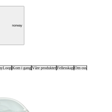
norway
myLoop
Kom i gang
Våre produkter
Fellesskap
Om oss