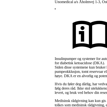
Unomedical a/s Åholmvej 1-3, O
Insulinpumper og systemer for auto
for diabetisk ketoacidose (DKA).
Siden disse systemene kun bruker hu
pumpeokklusjon, tomt reservoar ell
høye. DKA er en alvorlig og potensi
Hvis du føler deg dårlig, har vedv
følg deres råd. Ikke stol utelukkend
levert, og bruk ved behov din reser
Medisinsk rådgivning kan kun gis a
tolkes som medisinsk rådgivning, el