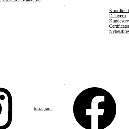
Koordinert 
Datavern
Kundeserv
Certificate
Nyhetsbre
instagram