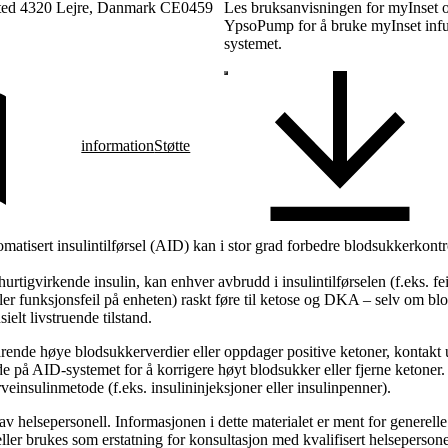
sted 4320 Lejre, Danmark CE0459
Les bruksanvisningen for myInset 
YpsoPump for å bruke myInset inf
systemet.
information
Støtte
matisert insulintilførsel (AID) kan i stor grad forbedre blodsukkerkontr
rtigvirkende insulin, kan enhver avbrudd i insulintilførselen (f.eks. fei
er funksjonsfeil på enheten) raskt føre til ketose og DKA – selv om blo
elt livstruende tilstand.
arende høye blodsukkerverdier eller oppdager positive ketoner, kontakt 
e på AID-systemet for å korrigere høyt blodsukker eller fjerne ketoner. Ko
veinsulinmetode (f.eks. insulininjeksjoner eller insulinpenner).
v helsepersonell. Informasjonen i dette materialet er ment for generell
ler brukes som erstatning for konsultasjon med kvalifisert helsepersone