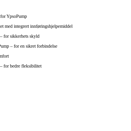
t for YpsoPump
ttet med integrert innføringshjelpemiddel
– for sikkerhets skyld
mp – for en sikret forbindelse
mfort
 for bedre fleksibilitet