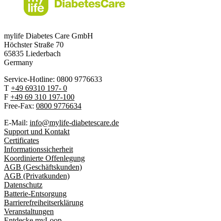
mylife Diabetes Care GmbH
Höchster Stra
ß
e 70
65835 Liederbach
Germany
Service-Hotline: 0800 9776633
T
+49 69310 197- 0
F
+49 69 310 197-100
Free-Fax:
0800 9776634
E-Mail:
info@mylife-diabetescare.de
Support und Kontakt
Certificates
Informationssicherheit
Koordinierte Offenlegung
AGB (Geschäftskunden)
AGB (Privatkunden)
Datenschutz
Batterie-Entsorgung
Barrierefreiheitserklärung
Veranstaltungen
Entdecke myLoop