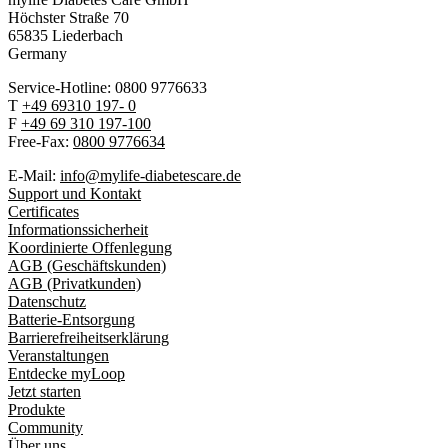
Höchster Stra
ß
e 70
65835 Liederbach
Germany
Service-Hotline: 0800 9776633
T
+49 69310 197- 0
F
+49 69 310 197-100
Free-Fax:
0800 9776634
E-Mail:
info@mylife-diabetescare.de
Support und Kontakt
Certificates
Informationssicherheit
Koordinierte Offenlegung
AGB (Geschäftskunden)
AGB (Privatkunden)
Datenschutz
Batterie-Entsorgung
Barrierefreiheitserklärung
Veranstaltungen
Entdecke myLoop
Jetzt starten
Produkte
Community
Über uns