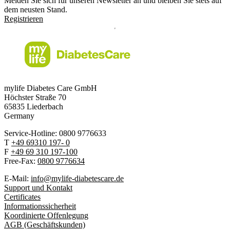
Melden Sie sich für unseren Newsletter an und bleiben Sie stets auf
dem neusten Stand.
Registrieren
mylife Diabetes Care GmbH
Höchster Stra
ß
e 70
65835 Liederbach
Germany
Service-Hotline: 0800 9776633
T
+49 69310 197- 0
F
+49 69 310 197-100
Free-Fax:
0800 9776634
E-Mail:
info@mylife-diabetescare.de
Support und Kontakt
Certificates
Informationssicherheit
Koordinierte Offenlegung
AGB (Geschäftskunden)