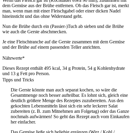
Wenn das Fleisch gar ist (Kochdauer etwa 90 min), zusammen mit
dem Gemüse aus der Brühe entfernen. Ob das Fleisch gar ist, merkt
man, wenn man mit einer Fleischgabel oder einer dicken Nadel
hineinsticht und das ohne Widerstand geht.
Nun die Brühe durch ein (Passier-)Tuch ab sieben und die Brühe
wie auch die Gerste abschmecken.
Je eine Fleischtranche auf die Gerste zusammen mit dem Gemüse
und der Brühe auf einem passenden Teller anrichten.
Nährwerte*
Dieses Rezept enthält 495 kcal, 34 g Protein, 54 g Kohlenhydrate
und 13 g Fett pro Person.
Tipps und Tricks
Die Gerste könnte man auch separat kochen, so wäre die
Gesamtmenge noch besser aufteilbar. Es lohnt sich, gleich eine
deutlich größere Menge des Rezeptes zuzubereiten. Aus den
gekochten Lebensmitteln lässt sich ein sehr leckerer Salat
zubereiten (z. B. zum Mitnehmen am Folgetag) oder das Ganze
nochmals aufwärmen! So geht das Rezept auch vom Einkaufen
her einfacher.
Das Gemüse ließe sich beliebig ergänzen (Wirz / Kohl /