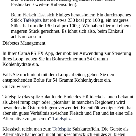
Pastinaken / weitere Rübensorten).
Beim Fleisch lässt sich Einiges herausholen: Ein durchzogenes
Stück
Tafelspitz
hat roh etwa 230 kcal pro 100 g, ein mageres
Stück hat um die 130 kcal pro 100 g. Wir haben hier mit einem
mageren Stück gerechnet. Es lohnt sich also, beim Einkauf
achtsam zu sein.
Diabetes Management
In Ihrer CamAPS FX App, der mobilen Anwendung zur Steuerung
Ihres Loop, geben Sie im Bolusrechner nun 54 Gramm
Kohlenhydrate ein.
Falls Sie noch nicht mit dem Loop arbeiten, geben Sie den
entsprechenden Bolus für 54 Gramm Kohlenhydrate ein.
Gut zu wissen
Tafelspitz (das spitz zulaufende Ende des Hüftdeckels, auch bekannt
als „beef rump cap“ oder „picanha“ in manchen Regionen) wird
besonders in Österreich gern verwendet. Er enthält weniger Fett, hat
aber ein gutes Verhältnis zwischen Fleisch und Fett und ist eine tolle
Alternative zu „unserem“
Tafelspitz
.
Klassisch reicht man zum
Tafelspitz
Salzkartoffeln. Die Gerste als
Alternative hat jedoch nicht nur geschmacklich einiges zu bieten,