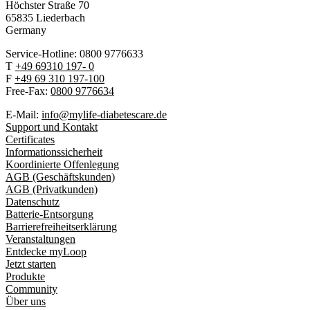
Höchster Stra
ß
e 70
65835 Liederbach
Germany
Service-Hotline: 0800 9776633
T
+49 69310 197- 0
F
+49 69 310 197-100
Free-Fax:
0800 9776634
E-Mail:
info@mylife-diabetescare.de
Support und Kontakt
Certificates
Informationssicherheit
Koordinierte Offenlegung
AGB (Geschäftskunden)
AGB (Privatkunden)
Datenschutz
Batterie-Entsorgung
Barrierefreiheitserklärung
Veranstaltungen
Entdecke myLoop
Jetzt starten
Produkte
Community
Über uns