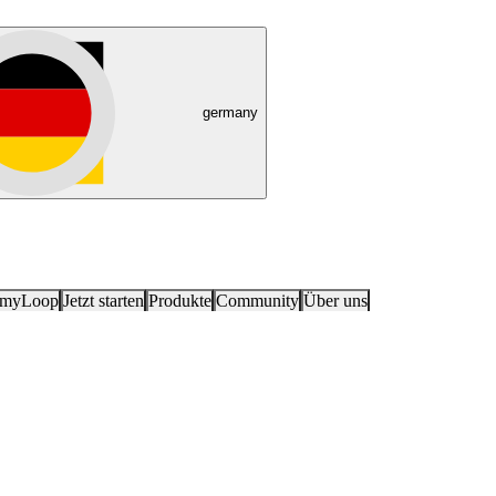
germany
 myLoop
Jetzt starten
Produkte
Community
Über uns