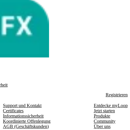
heit
Registrieren
Support und Kontakt
Entdecke myLoop
Certificates
Jetzt starten
Informationssicherheit
Produkte
Koordinierte Offenlegung
Community
AGB (Geschäftskunden)
Über uns