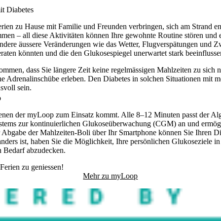
t Diabetes
erien zu Hause mit Familie und Freunden verbringen, sich am Strand e
en – all diese Aktivitäten können Ihre gewohnte Routine stören und e
ndere äussere Veränderungen wie das Wetter, Flugverspätungen und Zwi
aten könnten und die den Glukosespiegel unerwartet stark beeinfluss
kommen, dass Sie längere Zeit keine regelmässigen Mahlzeiten zu sich
he Adrenalinschübe erleben. Den Diabetes in solchen Situationen mit m
voll sein.
p
enen der myLoop zum Einsatz kommt. Alle 8–12 Minuten passt der Alg
stems zur kontinuierlichen Glukoseüberwachung (CGM) an und ermöglich
er Abgabe der Mahlzeiten-Boli über Ihr Smartphone können Sie Ihren Dia
anders ist, haben Sie die Möglichkeit, Ihre persönlichen Glukoseziele i
en Bedarf abzudecken.
 Ferien zu geniessen!
Mehr zu myLoop