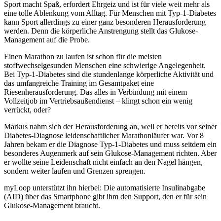
Sport macht Spaß, erfordert Ehrgeiz und ist für viele weit mehr als
eine tolle Ablenkung vom Alltag. Für Menschen mit Typ-1-Diabetes
kann Sport allerdings zu einer ganz besonderen Herausforderung
werden. Denn die körperliche Anstrengung stellt das Glukose-
Management auf die Probe.
Einen Marathon zu laufen ist schon für die meisten
stoffwechselgesunden Menschen eine schwierige Angelegenheit.
Bei Typ-1-Diabetes sind die stundenlange körperliche Aktivität und
das umfangreiche Training im Gesamtpaket eine
Riesenherausforderung. Das alles in Verbindung mit einem
Vollzeitjob im Vertriebsaußendienst – klingt schon ein wenig
verrückt, oder?
Markus nahm sich der Herausforderung an, weil er bereits vor seiner
Diabetes-Diagnose leidenschaftlicher Marathonläufer war. Vor 8
Jahren bekam er die Diagnose Typ-1-Diabetes und muss seitdem ein
besonderes Augenmerk auf sein Glukose-Management richten. Aber
er wollte seine Leidenschaft nicht einfach an den Nagel hängen,
sondern weiter laufen und Grenzen sprengen.
myLoop unterstützt ihn hierbei: Die automatisierte Insulinabgabe
(AID) über das Smartphone gibt ihm den Support, den er für sein
Glukose-Management braucht.