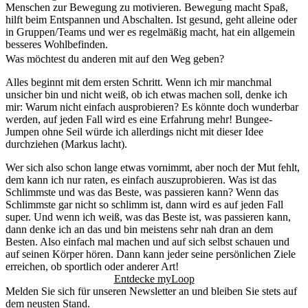
Menschen zur Bewegung zu motivieren. Bewegung macht Spaß,
hilft beim Entspannen und Abschalten. Ist gesund, geht alleine oder
in Gruppen/Teams und wer es regelmäßig macht, hat ein allgemein
besseres Wohlbefinden.
Was möchtest du anderen mit auf den Weg geben?
Alles beginnt mit dem ersten Schritt. Wenn ich mir manchmal
unsicher bin und nicht weiß, ob ich etwas machen soll, denke ich
mir: Warum nicht einfach ausprobieren? Es könnte doch wunderbar
werden, auf jeden Fall wird es eine Erfahrung mehr! Bungee-
Jumpen ohne Seil würde ich allerdings nicht mit dieser Idee
durchziehen (Markus lacht).
Wer sich also schon lange etwas vornimmt, aber noch der Mut fehlt,
dem kann ich nur raten, es einfach auszuprobieren. Was ist das
Schlimmste und was das Beste, was passieren kann? Wenn das
Schlimmste gar nicht so schlimm ist, dann wird es auf jeden Fall
super. Und wenn ich weiß, was das Beste ist, was passieren kann,
dann denke ich an das und bin meistens sehr nah dran an dem
Besten. Also einfach mal machen und auf sich selbst schauen und
auf seinen Körper hören. Dann kann jeder seine persönlichen Ziele
erreichen, ob sportlich oder anderer Art!
Entdecke myLoop
Melden Sie sich für unseren Newsletter an und bleiben Sie stets auf
dem neusten Stand.