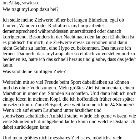
im Alltag sowieso.
Wie trägt myLoop dazu bei?
Ich stelle meine Zielwerte höher bei langen Einheiten, egal ob
Laufen, Wandern oder Radfahren. myLoop arbeitet
dementsprechend währenddessen unterstützend oder danach
korrigierend. Besonders in der Nacht nach den langen Einheiten ist
es praktisch für mich, die Zielwerte etwas zu erhöhen und dann
nicht Gefahr zu laufen, eine Hypo zu bekommen. Das musste ich
lernen. Dadurch, dass myLoop aber so einfach zu verstehen und zu
bedienen ist, hatte ich das schnell heraus und glaube, dass das jede/r
kann.
Was sind deine künftigen Ziele?
Weiterhin mit so viel Freude beim Sport dabeibleiben zu können
und das ohne Verletzungen. Mein größtes Ziel ist momentan, einen
Marathon in unter drei Stunden zu schaffen. Und dann hab ich noch
einige Ideen in meinem Kopf, die ich hoffentlich früher oder später
umsetzen kann. Zum Beispiel, wie weit komme ich in 24 Stunden?
Wenn ich auf einem Laufband unter ärztlicher und
sportwissenschaftlicher Aufsicht stehe, würde ich gerne wissen, wie
viele Stunden ich durchgehend laufen kann und welche Distanz ich
dabei zurücklegen kann.
Und mein größtes nicht messbares Ziel ist es, möglichst viele