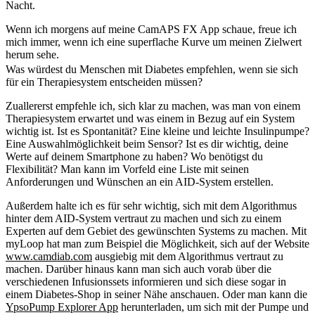
Nacht.
Wenn ich morgens auf meine CamAPS FX App schaue, freue ich
mich immer, wenn ich eine superflache Kurve um meinen Zielwert
herum sehe.
Was würdest du Menschen mit Diabetes empfehlen, wenn sie sich
für ein Therapiesystem entscheiden müssen?
Zuallererst empfehle ich, sich klar zu machen, was man von einem
Therapiesystem erwartet und was einem in Bezug auf ein System
wichtig ist. Ist es Spontanität? Eine kleine und leichte Insulinpumpe?
Eine Auswahlmöglichkeit beim Sensor? Ist es dir wichtig, deine
Werte auf deinem Smartphone zu haben? Wo benötigst du
Flexibilität? Man kann im Vorfeld eine Liste mit seinen
Anforderungen und Wünschen an ein AID-System erstellen.
Außerdem halte ich es für sehr wichtig, sich mit dem Algorithmus
hinter dem AID-System vertraut zu machen und sich zu einem
Experten auf dem Gebiet des gewünschten Systems zu machen. Mit
myLoop hat man zum Beispiel die Möglichkeit, sich auf der Website
www.camdiab.com
ausgiebig mit dem Algorithmus vertraut zu
machen. Darüber hinaus kann man sich auch vorab über die
verschiedenen Infusionssets informieren und sich diese sogar in
einem Diabetes-Shop in seiner Nähe anschauen. Oder man kann die
YpsoPump Explorer App
herunterladen, um sich mit der Pumpe und