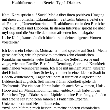
Healthfluencerin im Bereich Typ-1-Diabetes
Kathi Korn spricht auf Social Media über ihren positiven Umgang
mit ihren chronischen Erkrankungen. Seit zehn Jahren arbeitet sie
als Expertin, Unternehmerin und Healthfluencerin in den Bereichen
Typ-1-Diabetes und Lipödem. In diesem Interview spricht sie über
myLoop und die Vorteile der automatisierten Insulinabgabe.
Liebe Kathi, kannst du dich bitte kurz in deinen eigenen Worten
vorstellen?
Ich lebe mein Leben als Mutmacherin und spreche auf Social Media
gerne darüber, wie ich positiv mit meinen zehn chronischen
Krankheiten umgehe, gebe Einblicke in die Selbstfürsorge und
zeige, wie man Familie, Beruf und Berufung, Sport und Krankheit
miteinander vereinbaren kann. Ich lebe mit meinem Mann, unseren
drei Kindern und meiner Schwiegermutter in einer kleinen Stadt in
Baden-Württemberg. Täglicher Sport ist für mich Ausgleich und
Leidenschaft zugleich. Seit meiner frühen Kindheit spiele ich
Tischtennis. Vor ein paar Jahren habe ich auch Schwimmen, Hula-
Hoop und ein Minitrampolin für mich entdeckt. Ich habe in den
Bereichen Typ-1-Diabetes und Lipödem meine Berufung gefunden
und arbeite seit rund zehn Jahren als Patienten-Expertin,
Unternehmerin und Healthfluencerin.
‘‘myLoop hilft mir, mich besser um meine anderen chronischen