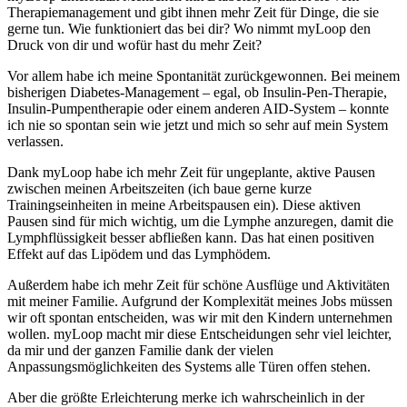
Therapiemanagement und gibt ihnen mehr Zeit für Dinge, die sie
gerne tun. Wie funktioniert das bei dir? Wo nimmt myLoop den
Druck von dir und wofür hast du mehr Zeit?
Vor allem habe ich meine Spontanität zurückgewonnen. Bei meinem
bisherigen Diabetes-Management – egal, ob Insulin-Pen-Therapie,
Insulin-Pumpentherapie oder einem anderen AID-System – konnte
ich nie so spontan sein wie jetzt und mich so sehr auf mein System
verlassen.
Dank myLoop habe ich mehr Zeit für ungeplante, aktive Pausen
zwischen meinen Arbeitszeiten (ich baue gerne kurze
Trainingseinheiten in meine Arbeitspausen ein). Diese aktiven
Pausen sind für mich wichtig, um die Lymphe anzuregen, damit die
Lymphflüssigkeit besser abfließen kann. Das hat einen positiven
Effekt auf das Lipödem und das Lymphödem.
Außerdem habe ich mehr Zeit für schöne Ausflüge und Aktivitäten
mit meiner Familie. Aufgrund der Komplexität meines Jobs müssen
wir oft spontan entscheiden, was wir mit den Kindern unternehmen
wollen. myLoop macht mir diese Entscheidungen sehr viel leichter,
da mir und der ganzen Familie dank der vielen
Anpassungsmöglichkeiten des Systems alle Türen offen stehen.
Aber die größte Erleichterung merke ich wahrscheinlich in der