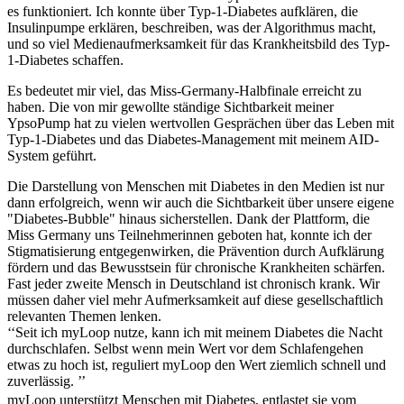
es funktioniert. Ich konnte über Typ-1-Diabetes aufklären, die
Insulinpumpe erklären, beschreiben, was der Algorithmus macht,
und so viel Medienaufmerksamkeit für das Krankheitsbild des Typ-
1-Diabetes schaffen.
Es bedeutet mir viel, das Miss-Germany-Halbfinale erreicht zu
haben. Die von mir gewollte ständige Sichtbarkeit meiner
YpsoPump hat zu vielen wertvollen Gesprächen über das Leben mit
Typ-1-Diabetes und das Diabetes-Management mit meinem AID-
System geführt.
Die Darstellung von Menschen mit Diabetes in den Medien ist nur
dann erfolgreich, wenn wir auch die Sichtbarkeit über unsere eigene
"Diabetes-Bubble" hinaus sicherstellen. Dank der Plattform, die
Miss Germany uns Teilnehmerinnen geboten hat, konnte ich der
Stigmatisierung entgegenwirken, die Prävention durch Aufklärung
fördern und das Bewusstsein für chronische Krankheiten schärfen.
Fast jeder zweite Mensch in Deutschland ist chronisch krank. Wir
müssen daher viel mehr Aufmerksamkeit auf diese gesellschaftlich
relevanten Themen lenken.
‘‘Seit ich myLoop nutze, kann ich mit meinem Diabetes die Nacht
durchschlafen. Selbst wenn mein Wert vor dem Schlafengehen
etwas zu hoch ist, reguliert myLoop den Wert ziemlich schnell und
zuverlässig. ’’
myLoop unterstützt Menschen mit Diabetes, entlastet sie vom