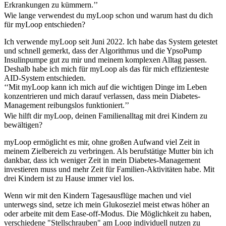
Erkrankungen zu kümmern.’’
Wie lange verwendest du myLoop schon und warum hast du dich
für myLoop entschieden?
Ich verwende myLoop seit Juni 2022. Ich habe das System getestet
und schnell gemerkt, dass der Algorithmus und die YpsoPump
Insulinpumpe gut zu mir und meinem komplexen Alltag passen.
Deshalb habe ich mich für myLoop als das für mich effizienteste
AID-System entschieden.
‘‘Mit myLoop kann ich mich auf die wichtigen Dinge im Leben
konzentrieren und mich darauf verlassen, dass mein Diabetes-
Management reibungslos funktioniert.’’
Wie hilft dir myLoop, deinen Familienalltag mit drei Kindern zu
bewältigen?
myLoop ermöglicht es mir, ohne großen Aufwand viel Zeit in
meinem Zielbereich zu verbringen. Als berufstätige Mutter bin ich
dankbar, dass ich weniger Zeit in mein Diabetes-Management
investieren muss und mehr Zeit für Familien-Aktivitäten habe. Mit
drei Kindern ist zu Hause immer viel los.
Wenn wir mit den Kindern Tagesausflüge machen und viel
unterwegs sind, setze ich mein Glukoseziel meist etwas höher an
oder arbeite mit dem Ease-off-Modus. Die Möglichkeit zu haben,
verschiedene "Stellschrauben" am Loop individuell nutzen zu