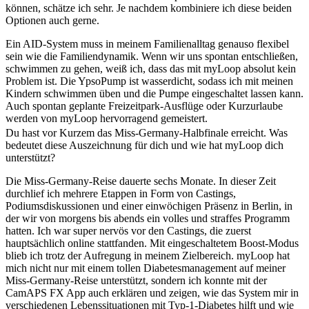
können, schätze ich sehr. Je nachdem kombiniere ich diese beiden
Optionen auch gerne.
Ein AID-System muss in meinem Familienalltag genauso flexibel
sein wie die Familiendynamik. Wenn wir uns spontan entschließen,
schwimmen zu gehen, weiß ich, dass das mit myLoop absolut kein
Problem ist. Die YpsoPump ist wasserdicht, sodass ich mit meinen
Kindern schwimmen üben und die Pumpe eingeschaltet lassen kann.
Auch spontan geplante Freizeitpark-Ausflüge oder Kurzurlaube
werden von myLoop hervorragend gemeistert.
Du hast vor Kurzem das Miss-Germany-Halbfinale erreicht. Was
bedeutet diese Auszeichnung für dich und wie hat myLoop dich
unterstützt?
Die Miss-Germany-Reise dauerte sechs Monate. In dieser Zeit
durchlief ich mehrere Etappen in Form von Castings,
Podiumsdiskussionen und einer einwöchigen Präsenz in Berlin, in
der wir von morgens bis abends ein volles und straffes Programm
hatten. Ich war super nervös vor den Castings, die zuerst
hauptsächlich online stattfanden. Mit eingeschaltetem Boost-Modus
blieb ich trotz der Aufregung in meinem Zielbereich. myLoop hat
mich nicht nur mit einem tollen Diabetesmanagement auf meiner
Miss-Germany-Reise unterstützt, sondern ich konnte mit der
CamAPS FX App auch erklären und zeigen, wie das System mir in
verschiedenen Lebenssituationen mit Typ-1-Diabetes hilft und wie