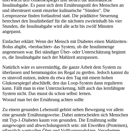
Insulinabgabe. Es passt sich dem Ernährungsstil des Menschen an
und übersteuert somit einzelne kulinarische "Sünden". Die
Lernprozesse finden fortlaufend statt. Die prädiktive Steuerung
berechnet den Insulinbedarf für die nächsten zweieinhalb bis vier
Stunden, die Insulinabgabe wird alle acht bis zwölf Minuten
angepasst.
Einfacher erklärt: Wenn der Mensch mit Diabetes einen Mahlzeiten-
Bolus abgibt, «beobachtet» das System, ob die Insulinmenge
angemessen war. Bei ständiger Über- oder Unterschätzung beginnt
es, die Insulinabgabe nach der Mahlzeit anzupassen.
Natürlich wäre es unvernünftig, die ganze Arbeit dem System zu
überlassen und hemmungslos ins Regal zu greifen. Jedoch kannst du
es sinnvoll nutzen, indem du etwa den Tag mit einem hohen
Glukosespiegel abschließt, den das Loop-System dann regulieren
kann. Fällt man in eine Unterzuckerung, hilft auch das lernfähigste
System nicht. Das musst du schon selbst: lernen.
Worauf man bei der Ernährung achten sollte
Zu einem gesunden Lebensstil gehört neben Bewegung vor allem
eine gesunde Ernährungsweise. Dabei unterscheiden sich Menschen
mit Typ-1-Diabetes kaum von gesunden. Die Ernährung sollte
ausgewogen und abwechslungsreich sein: mit Eiwei
ß
en (Proteinen),
pflanzlich wertvollen Ölen und Vollkornprodukten. Verarbeitete