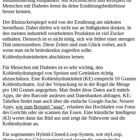
Insulindosierung entspannen. Mit Kochbüchern und Rezepten für
Menschen mit Diabetes lernst du deine Ernährungsbedürfnisse
besser kennen.
Der Blutzuckerspiegel wird von der Ernährung am stärksten
beeinflusst. Dabei dürfen wir nicht nur an Sü
ß
igkeiten denken. In
den meisten industriell verarbeiteten Produkten ist viel Zucker
enthalten. Dennoch ist es nicht nötig, sich wie früher einer strengen
Diät unterzuordnen. Diese Zeiten sind zum Glück vorbei, auch
wenn man nicht bedenkenlos zugreifen sollte.
Kohlenhydrateinheiten abschätzen lernen
Für Menschen mit Diabetes ist es sehr wichtig, den
Kohlenhydratspiegel von Speisen und Getränken richtig
abzuschätzen. Eine Kohlenhydrateinheit (KE) entspricht 10 Gramm
Kohlenhydraten. Auf der Verpackung ist in der Regel die Menge
pro 100 Gramm angegeben. Man findet diese Daten auch mittels
Apps, die den Barcode auslesen und Datenbanken abfragen. KE-
Tabellen findet man auch über die einfache Google-Suche. Neuere
Apps,
wie zum Beispiel "snaq",
erlauben das Hochladen von Fotos
des Gerichts oder sie scannen das Essen. Eine künstliche Intelligenz
(KI) wertet dann das Bild aus und zeigt die Nährwerte und die
Kohlenhydrate an.
Ein sogenanntes Hybrid-Closed-Loop-System, wie myLoop,
überwacht den Glukosespiegel und steuert die automatische