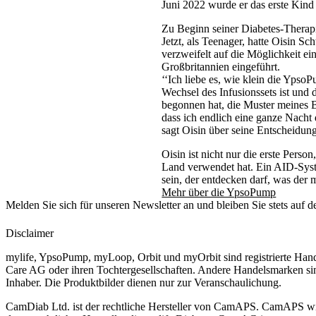
Juni 2022 wurde er das erste Kind
Zu Beginn seiner Diabetes-Therapi
Jetzt, als Teenager, hatte Oisin Sc
verzweifelt auf die Möglichkeit
Großbritannien eingeführt.
‘‘Ich liebe es, wie klein die Ypso
Wechsel des Infusionssets ist und d
begonnen hat, die Muster meines B
dass ich endlich eine ganze Nacht 
sagt Oisin über seine Entscheidu
Oisin ist nicht nur die erste Per
Land verwendet hat. Ein AID-System
sein, der entdecken darf, was der
Mehr über die YpsoPump
Melden Sie sich für unseren Newsletter an und bleiben Sie stets auf 
Disclaimer
mylife, YpsoPump, myLoop, Orbit und myOrbit sind registrierte Han
Care AG oder ihren Tochtergesellschaften. Andere Handelsmarken sin
Inhaber. Die Produktbilder dienen nur zur Veranschaulichung.
CamDiab Ltd. ist der rechtliche Hersteller von CamAPS. CamAPS w