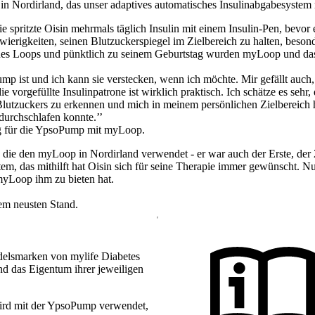
 in Nordirland, das unser adaptives automatisches Insulinabgabesyst
e spritzte Oisin mehrmals täglich Insulin mit einem Insulin-Pen, bevor
hwierigkeiten, seinen Blutzuckerspiegel im Zielbereich zu halten, beson
 eines Loops und pünktlich zu seinem Geburtstag wurden myLoop und
Pump ist und ich kann sie verstecken, wenn ich möchte. Mir gefällt auc
ie vorgefüllte Insulinpatrone ist wirklich praktisch. Ich schätze es seh
lutzuckers zu erkennen und mich in meinem persönlichen Zielbereich hä
durchschlafen konnte.’’
ng für die YpsoPump mit myLoop.
son, die den myLoop in Nordirland verwendet - er war auch der Erste, d
, das mithilft hat Oisin sich für seine Therapie immer gewünscht. Nun i
 myLoop ihm zu bieten hat.
dem neusten Stand.
delsmarken von mylife Diabetes
d das Eigentum ihrer jeweiligen
ird mit der YpsoPump verwendet,