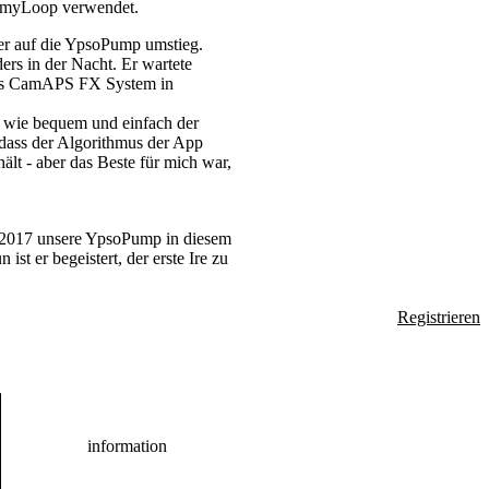
em myLoop verwendet.
 er auf die YpsoPump umstieg.
ders in der Nacht. Er wartete
 das CamAPS FX System in
h, wie bequem und einfach der
r, dass der Algorithmus der App
lt - aber das Beste für mich war,
er 2017 unsere YpsoPump in diesem
st er begeistert, der erste Ire zu
Registrieren
information