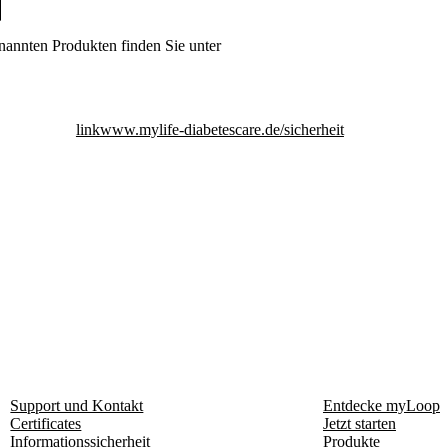
nannten Produkten finden Sie unter
link
www.mylife-diabetescare.de/sicherheit
Support und Kontakt
Entdecke myLoop
Certificates
Jetzt starten
Informationssicherheit
Produkte