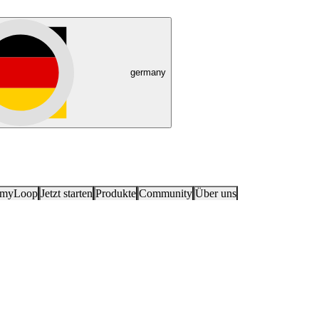
germany
 myLoop
Jetzt starten
Produkte
Community
Über uns