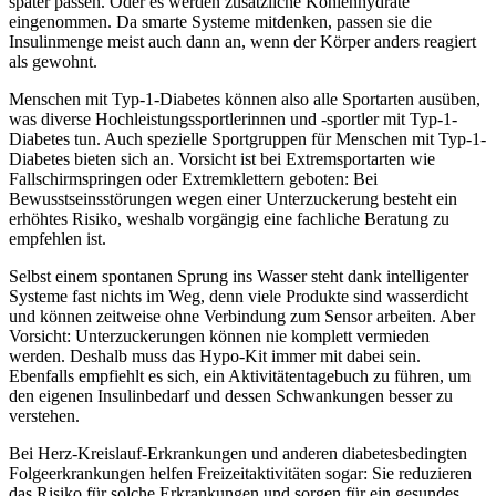
später passen. Oder es werden zusätzliche Kohlenhydrate
eingenommen. Da smarte Systeme mitdenken, passen sie die
Insulinmenge meist auch dann an, wenn der Körper anders reagiert
als gewohnt.
Menschen mit Typ-1-Diabetes können also alle Sportarten ausüben,
was diverse Hochleistungssportlerinnen und -sportler mit Typ-1-
Diabetes tun. Auch spezielle Sportgruppen für Menschen mit Typ-1-
Diabetes bieten sich an. Vorsicht ist bei Extremsportarten wie
Fallschirmspringen oder Extremklettern geboten: Bei
Bewusstseinsstörungen wegen einer Unterzuckerung besteht ein
erhöhtes Risiko, weshalb vorgängig eine fachliche Beratung zu
empfehlen ist.
Selbst einem spontanen Sprung ins Wasser steht dank intelligenter
Systeme fast nichts im Weg, denn viele Produkte sind wasserdicht
und können zeitweise ohne Verbindung zum Sensor arbeiten. Aber
Vorsicht: Unterzuckerungen können nie komplett vermieden
werden. Deshalb muss das Hypo-Kit immer mit dabei sein.
Ebenfalls empfiehlt es sich, ein Aktivitätentagebuch zu führen, um
den eigenen Insulinbedarf und dessen Schwankungen besser zu
verstehen.
Bei Herz-Kreislauf-Erkrankungen und anderen diabetesbedingten
Folgeerkrankungen helfen Freizeitaktivitäten sogar: Sie reduzieren
das Risiko für solche Erkrankungen und sorgen für ein gesundes