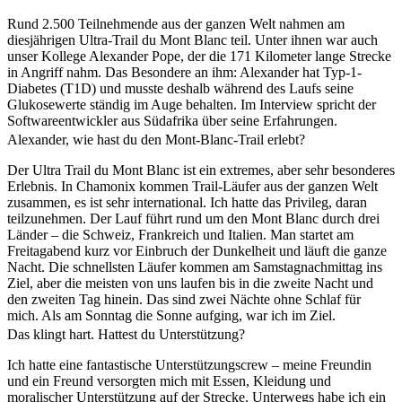
Rund 2.500 Teilnehmende aus der ganzen Welt nahmen am
diesjährigen Ultra-Trail du Mont Blanc teil. Unter ihnen war auch
unser Kollege Alexander Pope, der die 171 Kilometer lange Strecke
in Angriff nahm. Das Besondere an ihm: Alexander hat Typ-1-
Diabetes (T1D) und musste deshalb während des Laufs seine
Glukosewerte ständig im Auge behalten. Im Interview spricht der
Softwareentwickler aus Südafrika über seine Erfahrungen.
Alexander, wie hast du den Mont-Blanc-Trail erlebt?
Der Ultra Trail du Mont Blanc ist ein extremes, aber sehr besonderes
Erlebnis. In Chamonix kommen Trail-Läufer aus der ganzen Welt
zusammen, es ist sehr international. Ich hatte das Privileg, daran
teilzunehmen. Der Lauf führt rund um den Mont Blanc durch drei
Länder – die Schweiz, Frankreich und Italien. Man startet am
Freitagabend kurz vor Einbruch der Dunkelheit und läuft die ganze
Nacht. Die schnellsten Läufer kommen am Samstagnachmittag ins
Ziel, aber die meisten von uns laufen bis in die zweite Nacht und
den zweiten Tag hinein. Das sind zwei Nächte ohne Schlaf für
mich. Als am Sonntag die Sonne aufging, war ich im Ziel.
Das klingt hart. Hattest du Unterstützung?
Ich hatte eine fantastische Unterstützungscrew – meine Freundin
und ein Freund versorgten mich mit Essen, Kleidung und
moralischer Unterstützung auf der Strecke. Unterwegs habe ich ein