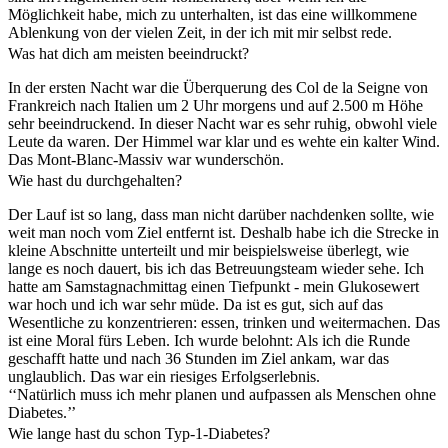
Möglichkeit habe, mich zu unterhalten, ist das eine willkommene
Ablenkung von der vielen Zeit, in der ich mit mir selbst rede.
Was hat dich am meisten beeindruckt?
In der ersten Nacht war die Überquerung des Col de la Seigne von
Frankreich nach Italien um 2 Uhr morgens und auf 2.500 m Höhe
sehr beeindruckend. In dieser Nacht war es sehr ruhig, obwohl viele
Leute da waren. Der Himmel war klar und es wehte ein kalter Wind.
Das Mont-Blanc-Massiv war wunderschön.
Wie hast du durchgehalten?
Der Lauf ist so lang, dass man nicht darüber nachdenken sollte, wie
weit man noch vom Ziel entfernt ist. Deshalb habe ich die Strecke in
kleine Abschnitte unterteilt und mir beispielsweise überlegt, wie
lange es noch dauert, bis ich das Betreuungsteam wieder sehe. Ich
hatte am Samstagnachmittag einen Tiefpunkt - mein Glukosewert
war hoch und ich war sehr müde. Da ist es gut, sich auf das
Wesentliche zu konzentrieren: essen, trinken und weitermachen. Das
ist eine Moral fürs Leben. Ich wurde belohnt: Als ich die Runde
geschafft hatte und nach 36 Stunden im Ziel ankam, war das
unglaublich. Das war ein riesiges Erfolgserlebnis.
‘‘Natürlich muss ich mehr planen und aufpassen als Menschen ohne
Diabetes.’’
Wie lange hast du schon Typ-1-Diabetes?