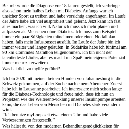
Bei mir wurde die Diagnose vor 18 Jahren gestellt, ich verbringe
also schon mein halbes Leben mit Diabetes. Anfangs war ich
unsicher Sport zu treiben und habe vorsichtig angefangen. Im Laufe
der Jahre habe ich viel ausprobiert und gelernt. Jetzt kann ich fast
alles machen, was ich will. Natürlich muss ich mehr planen und
aufpassen als Menschen ohne Diabetes. Ich muss zum Beispiel
immer ein paar Süßigkeiten mitnehmen oder einen Notfallplan
haben, falls mein Infusionsset ausfällt. Im Laufe der Jahre bin ich
immer weiter und länger gelaufen. In Südafrika habe ich fünfmal am
90-km-Comrades-Marathon teilgenommen. Ich bin nicht der
talentierteste Läufer, aber es macht mir Spaß mein eigenes Potenzial
immer mehr zu erweitern.
Was hat dich zu mylife geführt?
Ich bin 2020 mit meinen beiden Hunden von Johannesburg in die
Schweiz gekommen, auf der Suche nach einem Abenteuer. Zuerst
habe ich in Lausanne gearbeitet. Ich interessiere mich schon lange
für die Diabetes-Technologie und freue mich, dass ich nun an
Projekten wie der Weiterentwicklung unserer Insulinpumpe arbeiten
kann, die das Leben von Menschen mit Diabetes stark verändern
wird.
‘‘Ich benutze myLoop seit etwa einem Jahr und habe viele
Verbesserungen festgestellt.’’
Was hältst du von den modernen Behandlungsmöglichkeiten für