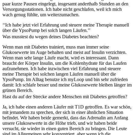
paar kurze Pausen eingelegt, insgesamt anderthalb Stunden an den
Versorgungsstationen. Ich habe nicht geschlafen, weil ich mich
wach genug fühlte, um weiterzumachen.
‘‘Ich habe jetzt viel Erfahrung und steuere meine Therapie manuell
über die YpsoPump bei solch langen Läufen.’’
Was musstest du wegen deines Diabetes beachten?
Wenn man mit Diabetes trainiert, muss man immer seine
Glukosewerte im Auge behalten und meist auf Insulin verzichten.
Wenn man sehr lange Läufe macht, wird es interessant. Dann
braucht der Körper Insulin, um die Kohlenhydrate für das Laufen
aufzunehmen. Ich habe inzwischen viel Erfahrung und steuere
meine Therapie bei solchen langen Läufen manuell über die
YpsoPump. Im Alltag benutze ich myLoop und bin sehr zufrieden
damit: Ich schlafe besser und meine Glukosewerte bleiben länger im
grünen Bereich.
Hast du auf der Strecke andere Menschen mit Diabetes getroffen?
Ja, ich habe einen anderen Läufer mit T1D getroffen. Es war schön,
mit jemandem zu sprechen, der sich in einer ähnlichen Situation
befindet. Wir haben beide gemerkt, dass das Adrenalin am Anfang
unsere Glukosewerte in die Höhe trieb, und wir haben beide
versucht, sie wieder in einen guten Bereich zu bringen. Die Leute
sind im Allgemeinen sehr konzentriert, aber wenn ich die