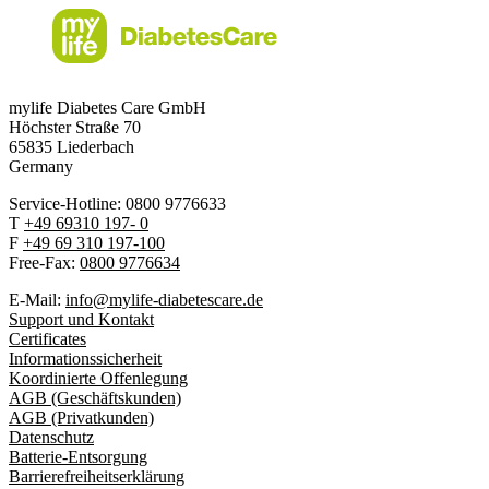
mylife Diabetes Care GmbH
Höchster Stra
ß
e 70
65835 Liederbach
Germany
Service-Hotline: 0800 9776633
T
+49 69310 197- 0
F
+49 69 310 197-100
Free-Fax:
0800 9776634
E-Mail:
info@mylife-diabetescare.de
Support und Kontakt
Certificates
Informationssicherheit
Koordinierte Offenlegung
AGB (Geschäftskunden)
AGB (Privatkunden)
Datenschutz
Batterie-Entsorgung
Barrierefreiheitserklärung