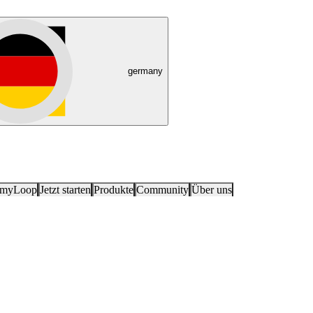
germany
 myLoop
Jetzt starten
Produkte
Community
Über uns