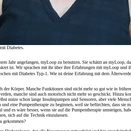
mit Diabetes.
nem Jahr angefangen, myLoop zu benutzen. Sie schätzt an myLoop, da
skret ist. Wir sprachen mit ihr über ihre Erfahrungen mit myLoop und i
nschen mit Diabetes Typ-1. Wie ist deine Erfahrung mit dem Älterwer
ch der Körper. Manche Funktionen sind nicht mehr so gut wie in früher
rden, manche sind auch motorisch nicht mehr so geschickt. Hinzu kom
elbst nutze schon lange Insulinpumpen und Sensoren, aber viele Mensc
d eine Pumpentherapie zu beginnen, weil sie befürchten, dass sie mi
mal und es wäre besser, wenn sie auf die Pumpentherapie umsteigen, hab
n, sich auf die Technik einzulassen.
azu gekommen?