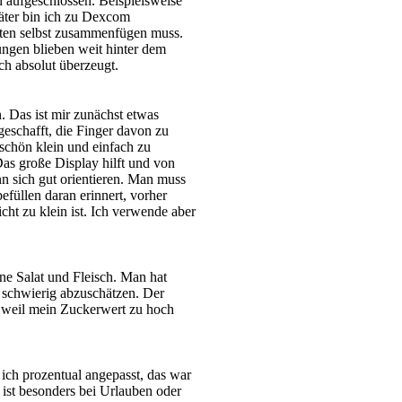
h aufgeschlossen. Beispielsweise
päter bin ich zu Dexcom
nten selbst zusammenfügen muss.
ungen blieben weit hinter dem
ch absolut überzeugt.
. Das ist mir zunächst etwas
geschafft, die Finger davon zu
 schön klein und einfach zu
as große Display hilft und von
ann sich gut orientieren. Man muss
efüllen daran erinnert, vorher
ht zu klein ist. Ich verwende aber
rne Salat und Fleisch. Man hat
s schwierig abzuschätzen. Der
n, weil mein Zuckerwert zu hoch
ich prozentual angepasst, das war
ist besonders bei Urlauben oder