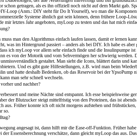
en Diabetologen, der alle Neuerungen mitverfolgt und bin grundsätzlic
r schon getragen, als es ihn offiziell noch nicht auf dem Markt gab. S
DIY-Loop (Anm.: DIY steht für Do It Yourself), wo man die Kompone
kommerzielle Systeme ähnlich gut sein können, denn frühere Loop-Lös
mir letztes Jahr angeboten, myLoop zu testen und das hat mich einfa
sung?
n muss man den Algorithmus einfach laufen lassen, damit er lernen kann
ht, was im Hintergrund passiert – anders als bei DIY. Ich habe es aber 
dass ich myLoop vor allem sehr einfach finde und die Insulinpumpe ist
ann es von der Motorik und vom Sehvermögen her schwierig werden. D
d unmissverständlich gestaltet. Man sieht die Icons, blättert darin und k
Anbietern. Und es gibt gute Hilfestellungen, z.B. wird man beim Wiederb
ulin und hatte deshalb Bedenken, ob das Reservoir bei der YpsoPump nic
 kann man sehr schnell wechseln.
 vorher und nachher?
erbessert und meine Nächte sind entspannt. Ich esse beispielsweise ge
r der Blutzucker steigt mittelfristig von den Proteinen, das ist abend
ach aus. Früher konnte ich oft nicht morgens aufstehen und frühstücke
r so.
lltag?
ung angesagt ist, dann hilft mir die Ease-off-Funktion. Früher habe 
ei der Essensberechnung verschätze, dann gleicht myLoop das aus. Das 