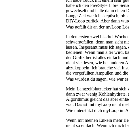
Ich habe Glück mit einem sehr gut
habe ich den FreeStyle Libre Senso
gewechselt und hatte dann einen 
Lange Zeit war ich skeptisch, ob 
DIY-Loop zurück. Aber dann wurde 
Was gefällt dir an der myLoop Lö
In den ersten zwei bis drei Woche
schwergefallen, denn man sieht nic
lassen. Insgesamt muss ich sagen, 
bedienen. Wenn man älter wird, k
der Grafik her ist alles einfach un
nicht viel lesen, wie bei anderen 
abzukoppeln. Ich brauche viel Ins
die vorgefüllten Ampullen und die
Was würdest du sagen, wie war es
Mein Langzeitblutzucker hat sich v
dann zwar wenig Kohlenhydrate, abe
Algorithmus gleicht das aber einf
war. Das ist mit myLoop nicht meh
Wie unterstützt dich myLoop im A
Wenn mit meinen Enkeln mehr Beweg
nicht so einfach. Wenn ich mich b