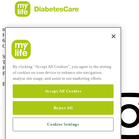
mylife Diabetes Care GmbH
Höchster Stra
ß
e 70
65835 Liederbach
Germany
Service-Hotline: 0800 9776633
T
+49 69310 197- 0
By clicking “Accept All Cookies”, you agree to the storing
F
+49 69 310 197-100
of cookies on your device to enhance site navigation,
Free-Fax:
0800 9776634
analyse site usage, and assist in our marketing efforts.
E-Mail:
info@mylife-diabetescare.de
Accept All Cookies
Reject All
Cookies Settings