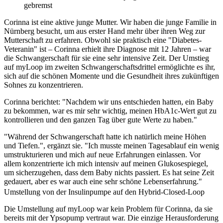
gebremst
Corinna ist eine aktive junge Mutter. Wir haben die junge Familie in
Nürnberg besucht, um aus erster Hand mehr über ihren Weg zur
Mutterschaft zu erfahren. Obwohl sie praktisch eine "Diabetes-
Veteranin" ist – Corinna erhielt ihre Diagnose mit 12 Jahren – war
die Schwangerschaft für sie eine sehr intensive Zeit. Der Umstieg
auf myLoop im zweiten Schwangerschaftsdrittel ermöglichte es ihr,
sich auf die schönen Momente und die Gesundheit ihres zukünftigen
Sohnes zu konzentrieren.
Corinna berichtet: "Nachdem wir uns entschieden hatten, ein Baby
zu bekommen, war es mir sehr wichtig, meinen HbA1c-Wert gut zu
kontrollieren und den ganzen Tag über gute Werte zu haben."
"Während der Schwangerschaft hatte ich natürlich meine Höhen
und Tiefen.", ergänzt sie. "Ich musste meinen Tagesablauf ein wenig
umstrukturieren und mich auf neue Erfahrungen einlassen. Vor
allem konzentrierte ich mich intensiv auf meinen Glukosespiegel,
um sicherzugehen, dass dem Baby nichts passiert. Es hat seine Zeit
gedauert, aber es war auch eine sehr schöne Lebenserfahrung."
Umstellung von der Insulinpumpe auf den Hybrid-Closed-Loop
Die Umstellung auf myLoop war kein Problem für Corinna, da sie
bereits mit der Ypsopump vertraut war. Die einzige Herausforderung