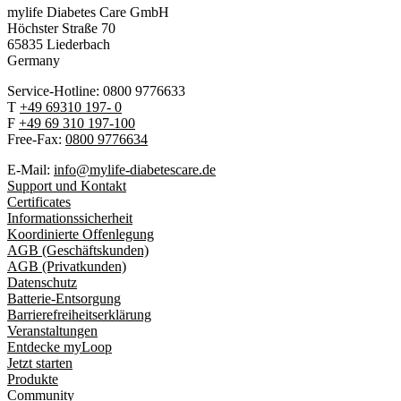
mylife Diabetes Care GmbH
Höchster Stra
ß
e 70
65835 Liederbach
Germany
Service-Hotline: 0800 9776633
T
+49 69310 197- 0
F
+49 69 310 197-100
Free-Fax:
0800 9776634
E-Mail:
info@mylife-diabetescare.de
Support und Kontakt
Certificates
Informationssicherheit
Koordinierte Offenlegung
AGB (Geschäftskunden)
AGB (Privatkunden)
Datenschutz
Batterie-Entsorgung
Barrierefreiheitserklärung
Veranstaltungen
Entdecke myLoop
Jetzt starten
Produkte
Community