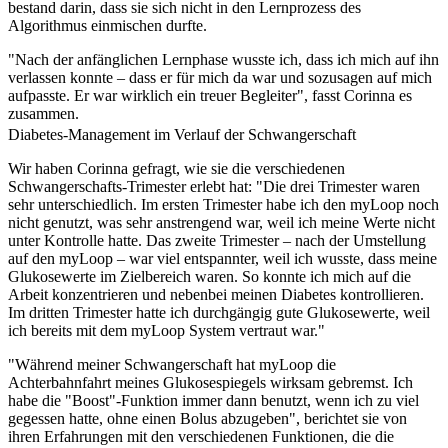
bestand darin, dass sie sich nicht in den Lernprozess des
Algorithmus einmischen durfte.
"Nach der anfänglichen Lernphase wusste ich, dass ich mich auf ihn
verlassen konnte – dass er für mich da war und sozusagen auf mich
aufpasste. Er war wirklich ein treuer Begleiter", fasst Corinna es
zusammen.
Diabetes-Management im Verlauf der Schwangerschaft
Wir haben Corinna gefragt, wie sie die verschiedenen
Schwangerschafts-Trimester erlebt hat: "Die drei Trimester waren
sehr unterschiedlich. Im ersten Trimester habe ich den myLoop noch
nicht genutzt, was sehr anstrengend war, weil ich meine Werte nicht
unter Kontrolle hatte. Das zweite Trimester – nach der Umstellung
auf den myLoop – war viel entspannter, weil ich wusste, dass meine
Glukosewerte im Zielbereich waren. So konnte ich mich auf die
Arbeit konzentrieren und nebenbei meinen Diabetes kontrollieren.
Im dritten Trimester hatte ich durchgängig gute Glukosewerte, weil
ich bereits mit dem myLoop System vertraut war."
"Während meiner Schwangerschaft hat myLoop die
Achterbahnfahrt meines Glukosespiegels wirksam gebremst. Ich
habe die "Boost"-Funktion immer dann benutzt, wenn ich zu viel
gegessen hatte, ohne einen Bolus abzugeben", berichtet sie von
ihren Erfahrungen mit den verschiedenen Funktionen, die die