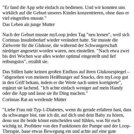
"Er fand die App sehr einfach zu bedienen. Und wir konnten uns
wirklich auf die Geburt unseres Kindes konzentrieren, ohne dass er
viel eingreifen musste."
Das Leben als junge Mutter
Nach der Geburt musste myLoop jeden Tag "neu lernen", weil sich
Corinnas Insulinbedarf wieder verändert hatte. Sie musste die
Zielwerte für die Glukose, die während der Schwangerschaft
niedriger angesetzt worden waren, neu einstellen. "Nach etwa zwei
bis drei Wochen war alles wieder optimal eingestellt und lief
reibungslos", erzählt sie.
Das Stillen hatte keinen großen Einfluss auf ihren Glukosespiegel –
"abgesehen von meinem Heißhunger auf Snacks, den myLoop gut
in den Griff bekam, indem er die Werte nach unten korrigierte",
ergänzt sie lachend. "Ich achte einfach weniger auf mein Handy
oder die App und lasse sie ihr Ding machen."
Corinnas Rat an werdende Mütter
"Liebe Frau mit Typ-1-Diabetes, wenn du gerade erfahren hast, dass
du schwanger bist, rate ich dir, auf dich und dein Baby zu hören,
denn nur ihr beide könnt entscheiden und fühlen, was für euch
wichtig ist. Profitiere von den Funktionen der Pumpe und der Loop-
Therapie, baue etwas Bewegung ein und achte auf eine gute