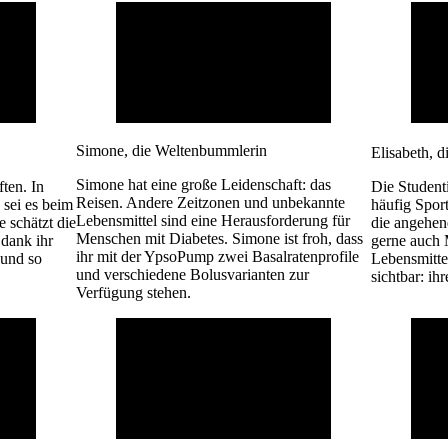
Simone, die Weltenbummlerin
Elisabeth, d
Simone hat eine große Leidenschaft: das
ten. In
Die Studenti
Reisen. Andere Zeitzonen und unbekannte
, sei es beim
häufig Spor
Lebensmittel sind eine Herausforderung für
 schätzt die
die angehen
Menschen mit Diabetes. Simone ist froh, dass
dank ihr
gerne auch 
ihr mit der YpsoPump zwei Basalratenprofile
 und so
Lebensmitte
und verschiedene Bolusvarianten zur
sichtbar: i
Verfügung stehen.