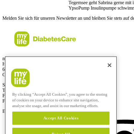
Tegernsee geht Sabrina gerne mit i
YpsoPump Insulinpumpe schwim
Melden Sie sich für unseren Newsletter an und bleiben Sie stets auf 
mylife Diabetes Care GmbH
Höchster Stra
ß
e 70
65835 Liederbach
Germany
Service-Hotline: 0800 9776633
T
+49 69310 197- 0
By clicking “Accept All Cookies”, you agree to the storing
F
+49 69 310 197-100
of cookies on your device to enhance site navigation,
Free-Fax:
0800 9776634
analyse site usage, and assist in our marketing efforts.
E-Mail:
info@mylife-diabetescare.de
Accept All Cookies