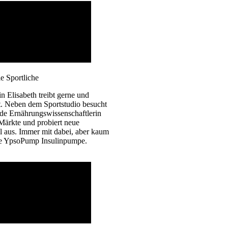
ie Sportliche
n Elisabeth treibt gerne und
t. Neben dem Sportstudio besucht
de Ernährungs­wissen­schaftlerin
Märkte und probiert neue
l aus. Immer mit dabei, aber kaum
hre YpsoPump Insulinpumpe.