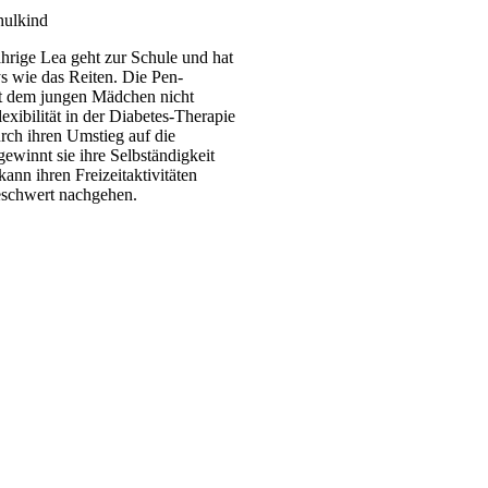
hulkind
ährige Lea geht zur Schule und hat
s wie das Reiten. Die Pen-
t dem jungen Mädchen nicht
xibilität in der Diabetes-Therapie
rch ihren Umstieg auf die
winnt sie ihre Selbständigkeit
ann ihren Freizeitaktivitäten
eschwert nachgehen.