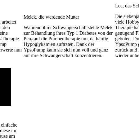
Lea, das Sc
Die siebenj
Melek, die werdende Mutter
 arbeitet
viele Hobby
n den
Während ihrer Schwangerschaft stellte Melek
Therapie ha
eine
zur Behandlung ihres Typ 1 Diabetes von der
genügend Fle
n-Therapie
Pen- auf die Pumpentherapie um, da häufig
geboten. Du
Pump
Hypoglykämien auftraten. Dank der
YpsoPump ge
erwerte nun
YpsoPump kann sie sich nun voll und ganz
zurück und k
auf ihre Schwangerschaft konzentrieren.
wieder unb
 einfache
 diese im
Hause am