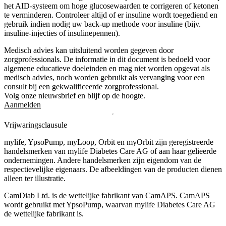
het AID-systeem om hoge glucosewaarden te corrigeren of ketonen
te verminderen. Controleer altijd of er insuline wordt toegediend en
gebruik indien nodig uw back-up methode voor insuline (bijv.
insuline-injecties of insulinepennen).
Medisch advies kan uitsluitend worden gegeven door
zorgprofessionals. De informatie in dit document is bedoeld voor
algemene educatieve doeleinden en mag niet worden opgevat als
medisch advies, noch worden gebruikt als vervanging voor een
consult bij een gekwalificeerde zorgprofessional.
Volg onze nieuwsbrief en blijf op de hoogte.
Aanmelden
Vrijwaringsclausule
mylife, YpsoPump, myLoop, Orbit en myOrbit zijn geregistreerde
handelsmerken van mylife Diabetes Care AG of aan haar gelieerde
ondernemingen. Andere handelsmerken zĳn eigendom van de
respectievelĳke eigenaars. De afbeeldingen van de producten dienen
alleen ter illustratie.
CamDiab Ltd. is de wettelijke fabrikant van CamAPS. CamAPS
wordt gebruikt met YpsoPump, waarvan mylife Diabetes Care AG
de wettelijke fabrikant is.