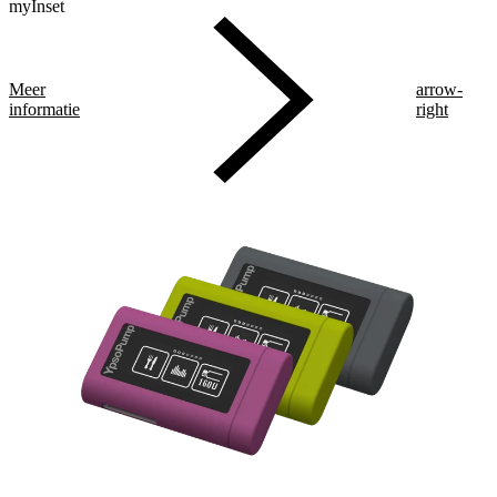
myInset
Meer
arrow-
informatie
right