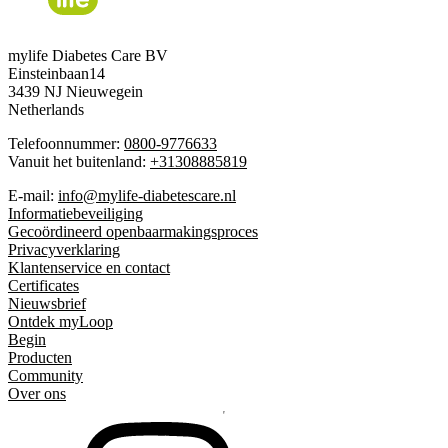
mylife Diabetes Care BV
Einsteinbaan14
3439 NJ Nieuwegein
Netherlands
Telefoonnummer:
0800-9776633
Vanuit het buitenland:
+31308885819
E-mail:
info@mylife-diabetescare.nl
Informatiebeveiliging
Gecoördineerd openbaarmakingsproces
Privacyverklaring
Klantenservice en contact
Certificates
Nieuwsbrief
Ontdek myLoop
Begin
Producten
Community
Over ons