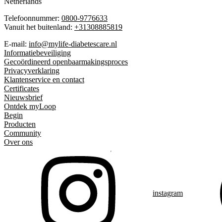
Netherlands
Telefoonnummer:
0800-9776633
Vanuit het buitenland:
+31308885819
E-mail:
info@mylife-diabetescare.nl
Informatiebeveiliging
Gecoördineerd openbaarmakingsproces
Privacyverklaring
Klantenservice en contact
Certificates
Nieuwsbrief
Ontdek myLoop
Begin
Producten
Community
Over ons
instagram