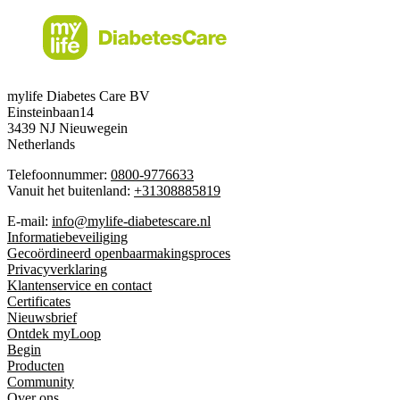
mylife Diabetes Care BV
Einsteinbaan14
3439 NJ Nieuwegein
Netherlands
Telefoonnummer:
0800-9776633
Vanuit het buitenland:
+31308885819
E-mail:
info@mylife-diabetescare.nl
Informatiebeveiliging
Gecoördineerd openbaarmakingsproces
Privacyverklaring
Klantenservice en contact
Certificates
Nieuwsbrief
Ontdek myLoop
Begin
Producten
Community
Over ons