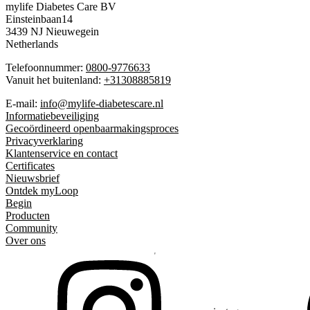
mylife Diabetes Care BV
Einsteinbaan14
3439 NJ Nieuwegein
Netherlands
Telefoonnummer:
0800-9776633
Vanuit het buitenland:
+31308885819
E-mail:
info@mylife-diabetescare.nl
Informatiebeveiliging
Gecoördineerd openbaarmakingsproces
Privacyverklaring
Klantenservice en contact
Certificates
Nieuwsbrief
Ontdek myLoop
Begin
Producten
Community
Over ons