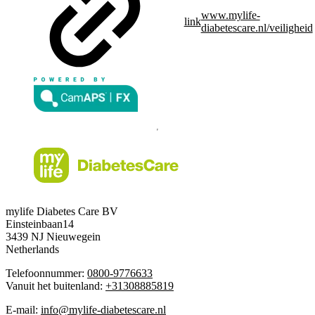
www.mylife-
link
diabetescare.nl/veiligheid
mylife Diabetes Care BV
Einsteinbaan14
3439 NJ Nieuwegein
Netherlands
Telefoonnummer:
0800-9776633
Vanuit het buitenland:
+31308885819
E-mail:
info@mylife-diabetescare.nl