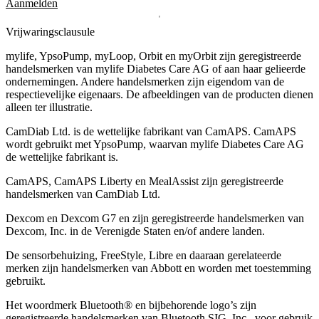
Aanmelden
Vrijwaringsclausule
mylife, YpsoPump, myLoop, Orbit en myOrbit zijn geregistreerde
handelsmerken van mylife Diabetes Care AG of aan haar gelieerde
ondernemingen. Andere handelsmerken zĳn eigendom van de
respectievelĳke eigenaars. De afbeeldingen van de producten dienen
alleen ter illustratie.
CamDiab Ltd. is de wettelijke fabrikant van CamAPS. CamAPS
wordt gebruikt met YpsoPump, waarvan mylife Diabetes Care AG
de wettelijke fabrikant is.
CamAPS, CamAPS Liberty en MealAssist zijn geregistreerde
handelsmerken van CamDiab Ltd.
Dexcom en Dexcom G7 en zijn geregistreerde handelsmerken van
Dexcom, Inc. in de Verenigde Staten en/of andere landen.
De sensorbehuizing, FreeStyle, Libre en daaraan gerelateerde
merken zijn handelsmerken van Abbott en worden met toestemming
gebruikt.
Het woordmerk Bluetooth® en bijbehorende logo’s zijn
geregistreerde handelsmerken van Bluetooth SIG, Inc., voor gebruik