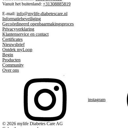
Vanuit het buitenland:
+31308885819
E-mail:
info@mylife-diabetescare.nl
Informatiebeveiliging
Gecoördineerd openbaarmakingsproces
Privacyverklaring
Klantenservice en contact
Certificates
Nieuwsbrief
Ontdek myLoop
Begin
Producten
Community
Over ons
instagram
© 2026 mylife Diabetes Care AG