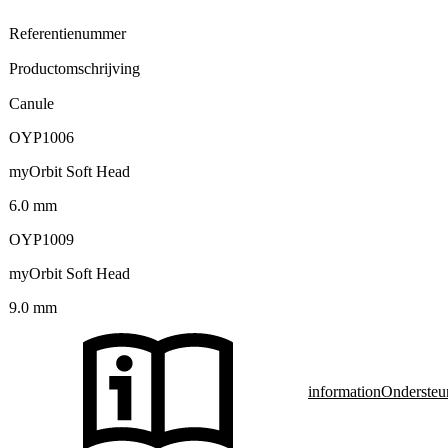
Referentienummer
Productomschrijving
Canule
OYP1006
myOrbit Soft Head
6.0 mm
OYP1009
myOrbit Soft Head
9.0 mm
information
Ondersteu