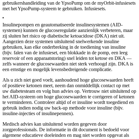
gebruikershandleiding van de YpsoPump om de myOrbit-infusiesets
met het YpsoPump-systeem te gebruiken. Infusiesets.
Insulinepompen en geautomatiseerde insulinesystemen (AID-
systemen) kunnen de glucoseregulatie aanzienlijk verbeteren, maar
zij sluiten het risico op diabetische ketoacidose (DKA) niet uit.
Aangezien deze systemen uitsluitend snelwerkende insuline
gebruiken, kan elke onderbreking in de toediening van insuline
(bijv. falen van de infusieset, een blokkade in de pomp, een leeg
reservoir of een apparaatstoring) snel leiden tot ketose en DKA —
zelfs wanneer de glucosewaarden niet sterk verhoogd zijn. DKA is
een ernstige en mogelijk levensbedreigende complicatie.
Als u zich niet goed voelt, aanhoudend hoge glucosewaarden heeft
of positieve ketonen meet, neem dan onmiddellijk contact op met
uw diabetesteam en volg hun advies op. Vertrouw niet uitsluitend op
het AID-systeem om hoge glucosewaarden te corrigeren of ketonen
te verminderen. Controleer altijd of er insuline wordt toegediend en
gebruik indien nodig uw back-up methode voor insuline (bijv.
insuline-injecties of insulinepennen).
Medisch advies kan uitsluitend worden gegeven door
zorgprofessionals. De informatie in dit document is bedoeld voor
algemene educatieve doeleinden en mag niet worden opgevat als