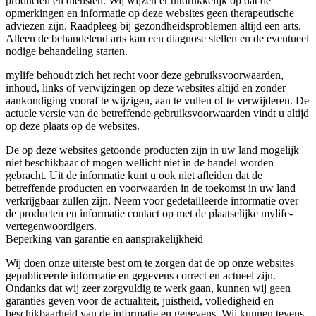
producten en diensten. Wij wijzen er uitdrukkelijk op dat de
opmerkingen en informatie op deze websites geen therapeutische
adviezen zijn. Raadpleeg bij gezondheidsproblemen altijd een arts.
Alleen de behandelend arts kan een diagnose stellen en de eventueel
nodige behandeling starten.
mylife behoudt zich het recht voor deze gebruiksvoorwaarden,
inhoud, links of verwijzingen op deze websites altijd en zonder
aankondiging vooraf te wijzigen, aan te vullen of te verwijderen. De
actuele versie van de betreffende gebruiksvoorwaarden vindt u altijd
op deze plaats op de websites.
De op deze websites getoonde producten zijn in uw land mogelijk
niet beschikbaar of mogen wellicht niet in de handel worden
gebracht. Uit de informatie kunt u ook niet afleiden dat de
betreffende producten en voorwaarden in de toekomst in uw land
verkrijgbaar zullen zijn. Neem voor gedetailleerde informatie over
de producten en informatie contact op met de plaatselijke mylife-
vertegenwoordigers.
Beperking van garantie en aansprakelijkheid
Wij doen onze uiterste best om te zorgen dat de op onze websites
gepubliceerde informatie en gegevens correct en actueel zijn.
Ondanks dat wij zeer zorgvuldig te werk gaan, kunnen wij geen
garanties geven voor de actualiteit, juistheid, volledigheid en
beschikbaarheid van de informatie en gegevens. Wij kunnen tevens