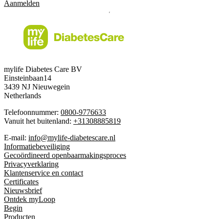
Aanmelden
mylife Diabetes Care BV
Einsteinbaan14
3439 NJ Nieuwegein
Netherlands
Telefoonnummer:
0800-9776633
Vanuit het buitenland:
+31308885819
E-mail:
info@mylife-diabetescare.nl
Informatiebeveiliging
Gecoördineerd openbaarmakingsproces
Privacyverklaring
Klantenservice en contact
Certificates
Nieuwsbrief
Ontdek myLoop
Begin
Producten