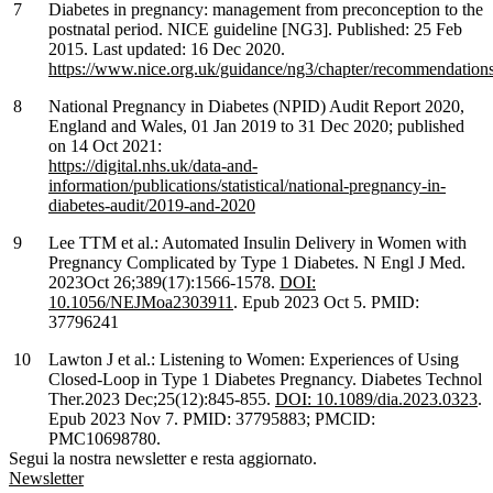
Diabetes in pregnancy: management from preconception to the
postnatal period. NICE guideline [NG3]. Published: 25 Feb
2015. Last updated: 16 Dec 2020.
https://www.nice.org.uk/guidance/ng3/chapter/recommendation
National Pregnancy in Diabetes (NPID) Audit Report 2020,
England and Wales, 01 Jan 2019 to 31 Dec 2020; published
on 14 Oct 2021:
https://digital.nhs.uk/data-and-
information/publications/statistical/national-pregnancy-in-
diabetes-audit/2019-and-2020
Lee TTM et al.: Automated Insulin Delivery in Women with
Pregnancy Complicated by Type 1 Diabetes. N Engl J Med.
2023Oct 26;389(17):1566-1578.
DOI:
10.1056/NEJMoa2303911
. Epub 2023 Oct 5. PMID:
37796241
Lawton J et al.: Listening to Women: Experiences of Using
Closed-Loop in Type 1 Diabetes Pregnancy. Diabetes Technol
Ther.2023 Dec;25(12):845-855.
DOI: 10.1089/dia.2023.0323
.
Epub 2023 Nov 7. PMID: 37795883; PMCID:
PMC10698780.
Segui la nostra newsletter e resta aggiornato.
Newsletter