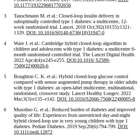
10.1177/1932296817702656
Tauschmann M. et al.: Closed-loop insulin delivery in
suboptimally controlled type 1 diabetes: a multicentre, 12-
week randomised trial. Lancet. 2018 Oct;392(10155):1321-
1329.
DOI: 10.1016/S0140-6736(18)31947-0
Ware J. et al.: Cambridge hybrid closed-loop algorithm in
children and adolescents with type 1 diabetes: a multicentre 6-
month randomised controlled trial. The Lancet Digital Health.
2022 Apr;4(4):e245-e255.
DOI:10.1016/ S2589-
7500(22)00020-6
Boughton C. K. et al.: Hybrid closed-loop glucose control
compared with sensor augmented pump therapy in older adults
with type 1 diabetes: an open-label multicentre, multinational,
randomised, crossover study. Lancet Healthy Longev. 2022
Mar;3(3):e135–e142.
DOI: 10.1016/S2666-7568(22)00005-8
Musolino G. et al.: Reduced burden of diabetes and improved
quality of life: Experiences from unrestricted day-and-night
hybrid closed-loop use in very young children with type 1
diabetes. Pediatr Diabetes. 2019 Sep;20(6):794-799.
DOI:
10.1111/pedi.12872