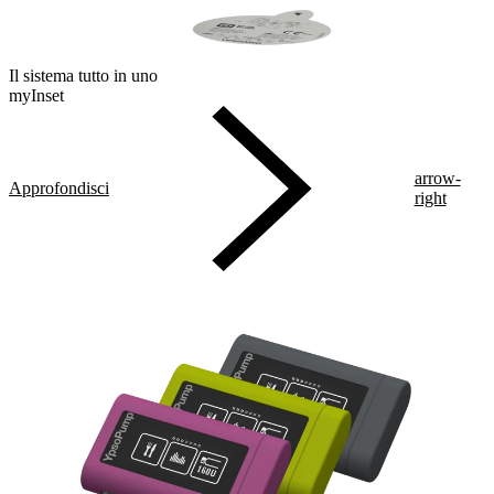
Il sistema tutto in uno
myInset
arrow-
Approfondisci
right