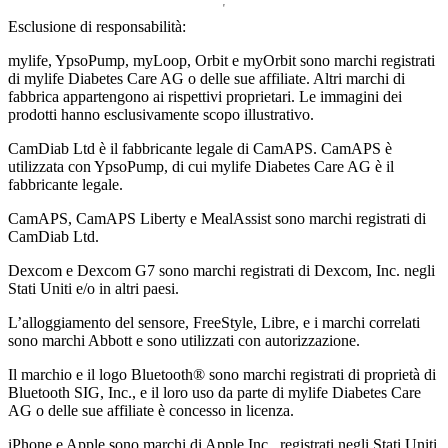
Esclusione di responsabilità:
mylife, YpsoPump, myLoop, Orbit e myOrbit sono marchi registrati
di mylife Diabetes Care AG o delle sue affiliate. Altri marchi di
fabbrica appartengono ai rispettivi proprietari. Le immagini dei
prodotti hanno esclusivamente scopo illustrativo.
CamDiab Ltd è il fabbricante legale di CamAPS. CamAPS è
utilizzata con YpsoPump, di cui mylife Diabetes Care AG è il
fabbricante legale.
CamAPS, CamAPS Liberty e MealAssist sono marchi registrati di
CamDiab Ltd.
Dexcom e Dexcom G7 sono marchi registrati di Dexcom, Inc. negli
Stati Uniti e/o in altri paesi.
L’alloggiamento del sensore, FreeStyle, Libre, e i marchi correlati
sono marchi Abbott e sono utilizzati con autorizzazione.
Il marchio e il logo Bluetooth® sono marchi registrati di proprietà di
Bluetooth SIG, Inc., e il loro uso da parte di mylife Diabetes Care
AG o delle sue affiliate è concesso in licenza.
iPhone e Apple sono marchi di Apple Inc., registrati negli Stati Uniti