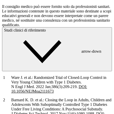
Il consiglio medico può essere fornito solo da professionisti sanitari.
Le informazioni contenute in questo materiale sono destinate a scopi
educativi generali e non devono essere interpretate come un parere
medico, né sostituire una consulenza con un professionista sanitario
qualificato.
Studi clinici di riferimento
arrow-down
Ware J. et al.: Randomized Trial of Closed-Loop Control in
Very Young Children with Type 1 Diabetes.
N Engl J Med. 2022 Jan;386(3):209-219.
DOI:
10.1056/NEJMoa2111673
Barnard K. D. et al.: Closing the Loop in Adults, Children and
Adolescents With Suboptimally Controlled Type 1 Diabetes
Under Free Living Conditions: A Psychosocial Substudy.
J Diabetes Sci Technol. 2017 Nov;11(6):1080-1088.
DOI: