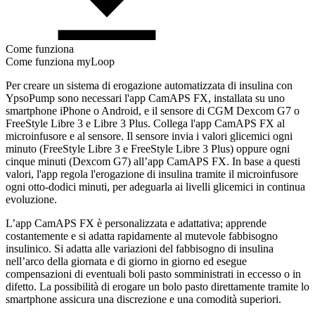
Come funziona
Come funziona myLoop
Per creare un sistema di erogazione automatizzata di insulina con
YpsoPump sono necessari l'app CamAPS FX, installata su uno
smartphone iPhone o Android, e il sensore di CGM Dexcom G7 o
FreeStyle Libre 3 e Libre 3 Plus. Collega l'app CamAPS FX al
microinfusore e al sensore. Il sensore invia i valori glicemici ogni
minuto (FreeStyle Libre 3 e FreeStyle Libre 3 Plus) oppure ogni
cinque minuti (Dexcom G7) all’app CamAPS FX. In base a questi
valori, l'app regola l'erogazione di insulina tramite il microinfusore
ogni otto-dodici minuti, per adeguarla ai livelli glicemici in continua
evoluzione.
L’app CamAPS FX è personalizzata e adattativa; apprende
costantemente e si adatta rapidamente al mutevole fabbisogno
insulinico. Si adatta alle variazioni del fabbisogno di insulina
nell’arco della giornata e di giorno in giorno ed esegue
compensazioni di eventuali boli pasto somministrati in eccesso o in
difetto. La possibilità di erogare un bolo pasto direttamente tramite lo
smartphone assicura una discrezione e una comodità superiori.