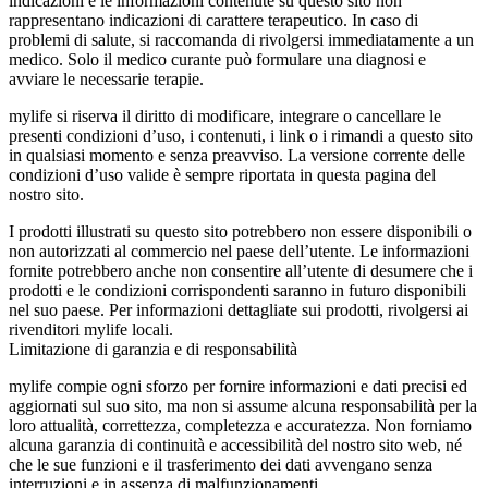
indicazioni e le informazioni contenute su questo sito non
rappresentano indicazioni di carattere terapeutico. In caso di
problemi di salute, si raccomanda di rivolgersi immediatamente a un
medico. Solo il medico curante può formulare una diagnosi e
avviare le necessarie terapie.
mylife si riserva il diritto di modificare, integrare o cancellare le
presenti condizioni d’uso, i contenuti, i link o i rimandi a questo sito
in qualsiasi momento e senza preavviso. La versione corrente delle
condizioni d’uso valide è sempre riportata in questa pagina del
nostro sito.
I prodotti illustrati su questo sito potrebbero non essere disponibili o
non autorizzati al commercio nel paese dell’utente. Le informazioni
fornite potrebbero anche non consentire all’utente di desumere che i
prodotti e le condizioni corrispondenti saranno in futuro disponibili
nel suo paese. Per informazioni dettagliate sui prodotti, rivolgersi ai
rivenditori mylife locali.
Limitazione di garanzia e di responsabilità
mylife compie ogni sforzo per fornire informazioni e dati precisi ed
aggiornati sul suo sito, ma non si assume alcuna responsabilità per la
loro attualità, correttezza, completezza e accuratezza. Non forniamo
alcuna garanzia di continuità e accessibilità del nostro sito web, né
che le sue funzioni e il trasferimento dei dati avvengano senza
interruzioni e in assenza di malfunzionamenti.