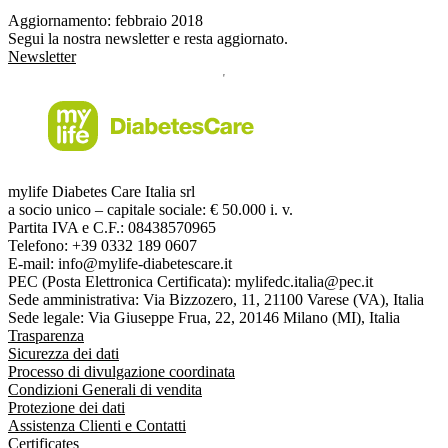
Aggiornamento: febbraio 2018
Segui la nostra newsletter e resta aggiornato.
Newsletter
mylife Diabetes Care Italia srl
a socio unico – capitale sociale: € 50.000 i. v.
Partita IVA e C.F.: 08438570965
Telefono: +39 0332 189 0607
E-mail: info@mylife-diabetescare.it
PEC (Posta Elettronica Certificata): mylifedc.italia@pec.it
Sede amministrativa: Via Bizzozero, 11, 21100 Varese (VA), Italia
Sede legale: Via Giuseppe Frua, 22, 20146 Milano (MI), Italia
Trasparenza
Sicurezza dei dati
Processo di divulgazione coordinata
Condizioni Generali di vendita
Protezione dei dati
Assistenza Clienti e Contatti
Certificates