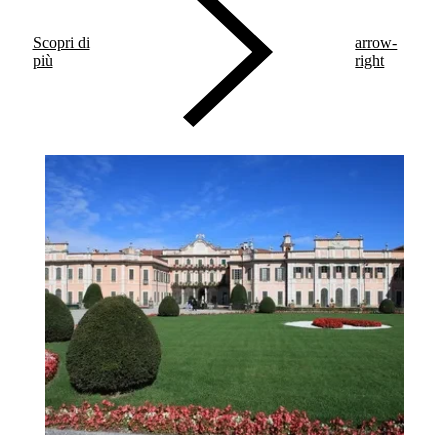
chiave del loro percorso di vita.
Scopri di
arrow-
più
right