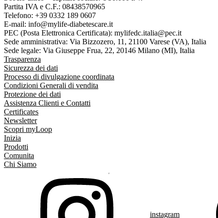
Partita IVA e C.F.: 08438570965
Telefono: +39 0332 189 0607
E-mail: info@mylife-diabetescare.it
PEC (Posta Elettronica Certificata): mylifedc.italia@pec.it
Sede amministrativa: Via Bizzozero, 11, 21100 Varese (VA), Italia
Sede legale: Via Giuseppe Frua, 22, 20146 Milano (MI), Italia
Trasparenza
Sicurezza dei dati
Processo di divulgazione coordinata
Condizioni Generali di vendita
Protezione dei dati
Assistenza Clienti e Contatti
Certificates
Newsletter
Scopri myLoop
Inizia
Prodotti
Comunita
Chi Siamo
instagram