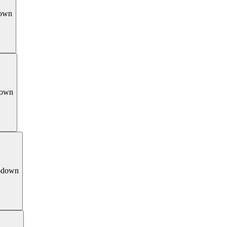
down
down
-down