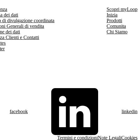
enza
Scopri myLoop
a dei dati
Inizia
 di divulgazione coordinata
Prodotti
ni Generali di vendita
Comunita
ne dei dati
Chi Siamo
za Clienti e Contatti
ates
ter
facebook
linkedin
Termini e condizioni
Note Legali
Cookies