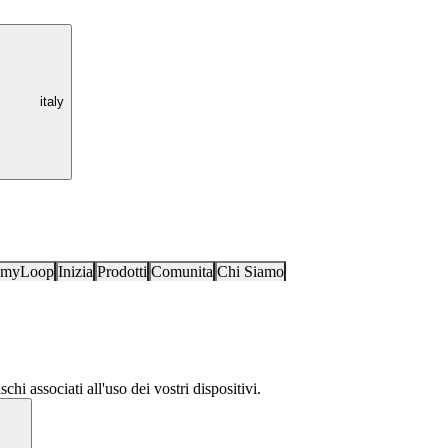
italy
i myLoop
Inizia
Prodotti
Comunita
Chi Siamo
schi associati all'uso dei vostri dispositivi.