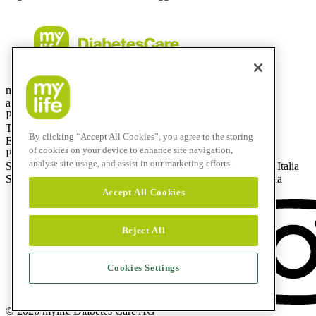
mylife Diabetes Care Italia srl
a socio unico – capitale sociale: € 50.000 i. v.
Partita IVA e C.F.: 08438570965
Telefono: +39 0332 189 0607
By clicking “Accept All Cookies”, you agree to the storing
E-mail: info@mylife-diabetescare.it
of cookies on your device to enhance site navigation,
PEC (Posta Elettronica Certificata): mylifedc.italia@pec.it
analyse site usage, and assist in our marketing efforts.
Sede amministrativa: Via Bizzozero, 11, 21100 Varese (VA), Italia
Sede legale: Via Giuseppe Frua, 22, 20146 Milano (MI), Italia
Accept All Cookies
Reject All
Cookies Settings
© 2026 mylife Diabetes Care AG