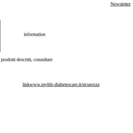
Newsletter
information
prodotti descritti, consultare
link
www.mylife-diabetescare.it/sicurezza