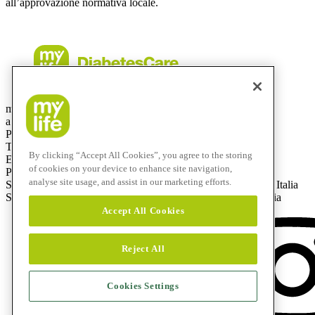
all’approvazione normativa locale.
mylife Diabetes Care Italia srl
a socio unico – capitale sociale: € 50.000 i. v.
Partita IVA e C.F.: 08438570965
Telefono: +39 0332 189 0607
By clicking “Accept All Cookies”, you agree to the storing
E-mail: info@mylife-diabetescare.it
of cookies on your device to enhance site navigation,
PEC (Posta Elettronica Certificata): mylifedc.italia@pec.it
analyse site usage, and assist in our marketing efforts.
Sede amministrativa: Via Bizzozero, 11, 21100 Varese (VA), Italia
Sede legale: Via Giuseppe Frua, 22, 20146 Milano (MI), Italia
Accept All Cookies
Reject All
Cookies Settings