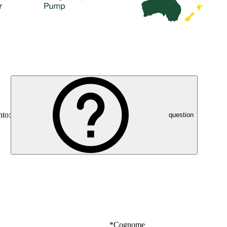
nto:
question
*
Cognome