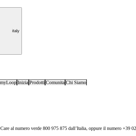
italy
i myLoop
Inizia
Prodotti
Comunita
Chi Siamo
 Care al
numero verde 800 975 875
dall’Italia, oppure il numero
+39 0