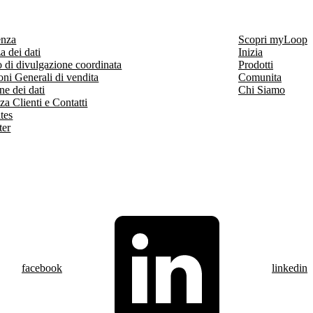
enza
Scopri myLoop
a dei dati
Inizia
 di divulgazione coordinata
Prodotti
ni Generali di vendita
Comunita
ne dei dati
Chi Siamo
za Clienti e Contatti
ates
ter
facebook
linkedin