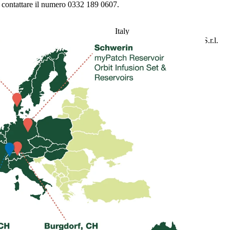
di contattare il numero 0332 189 0607.
Italy
mylife Diabetes Care Italia S.r.l.
Via Bizzozero, 11
21100 Varese
Italy
Numero verde
800 975 875