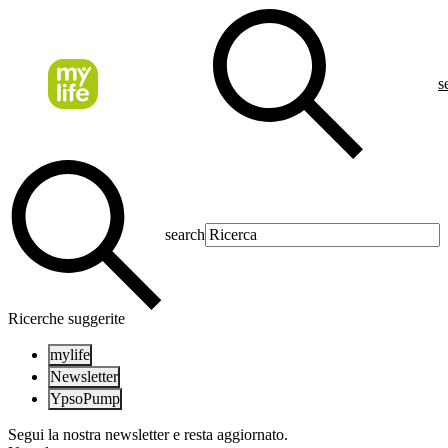
s
search
Ricerche suggerite
mylife
Newsletter
YpsoPump
Segui la nostra newsletter e resta aggiornato.