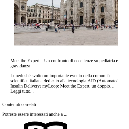
Meet the Expert – Un confronto di eccellenze su pediatria e
gravidanza
Lunedì si è svolto un importante evento della comunità
scientifica italiana dedicato alla tecnologia AID (Automated
Insulin Delivery) myLoop: Meet the Expert, un doppio
appuntamento che ha visto protagonisti alcuni tra i maggiori
Leggi tutto...
esperti nel campo del diabete, con focus su due ambiti clinici
altamente specialistici e delicati: la pediatria e la gravidanza.
Contenuti correlati
Potreste essere interessati anche a ...