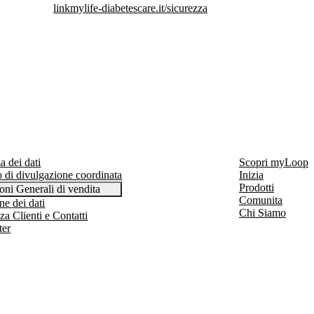
link
mylife-diabetescare.it/sicurezza
a dei dati
Scopri myLoop
 di divulgazione coordinata
Inizia
Prodotti
oni Generali di vendita
Comunita
ne dei dati
Chi Siamo
za Clienti e Contatti
ter