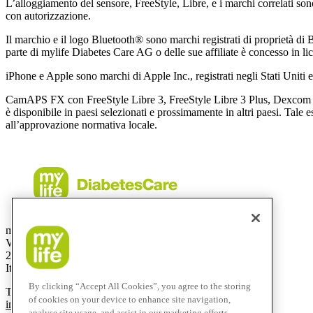
L’alloggiamento del sensore, FreeStyle, Libre, e i marchi correlati son
con autorizzazione.
Il marchio e il logo Bluetooth® sono marchi registrati di proprietà di B
parte di mylife Diabetes Care AG o delle sue affiliate è concesso in li
iPhone e Apple sono marchi di Apple Inc., registrati negli Stati Uniti e 
CamAPS FX con FreeStyle Libre 3, FreeStyle Libre 3 Plus, Dexcom G
è disponibile in paesi selezionati e prossimamente in altri paesi. Tale 
all’approvazione normativa locale.
mylife Diabetes Care Italia S.r.l.
Via Bizzozero, 11
21100 Varese (VA)
Italy
By clicking “Accept All Cookies”, you agree to the storing
Tel.:
+39 0332 189 0607
of cookies on your device to enhance site navigation,
info@mylife-diabetescare.it
analyse site usage, and assist in our marketing efforts.