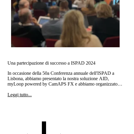
Una partecipazione di successo a ISPAD 2024
In occasione della 50a Conferenza annuale dell'ISPAD a
Lisbona, abbiamo presentato la nostra soluzione AID,
myLoop powered by CamAPS FX e abbiamo organizzato
con successo un workshop pratico su "Consegna
automatizzata dell'insulina con CamAPS FX per gestire il
Leggi tutto...
diabete di tipo 1 con approfondimenti pratici".