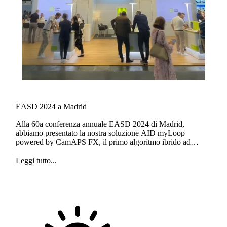
EASD 2024 a Madrid
Alla 60a conferenza annuale EASD 2024 di Madrid,
abbiamo presentato la nostra soluzione AID myLoop
powered by CamAPS FX, il primo algoritmo ibrido ad
anello chiuso progettato e autorizzato per l'uso nella
pianificazione o durante la gravidanza.
Leggi tutto...