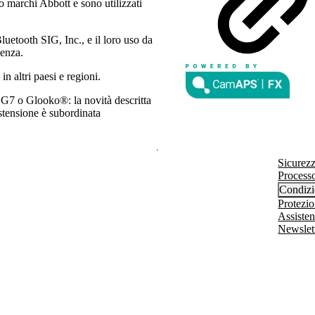
o marchi Abbott e sono utilizzati
luetooth SIG, Inc., e il loro uso da
cenza.
in altri paesi e regioni.
7 o Glooko®: la novità descritta
estensione è subordinata
Sicurezz
Processo
Condizi
Protezio
Assisten
Newslet